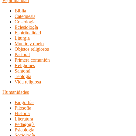
Espiritualidad
Biblia
Catequesis
Cristología
Eclesiología
Espiritualidad
Liturgia
Muerte y duelo
Objetos religiosos
Pastoral
Primera comunión
Religiones
Santoral
Teología
Vida religiosa
Humanidades
Biografías
Filosofía
Historia
Literatura
Pedagogía
Psicología
Sociología