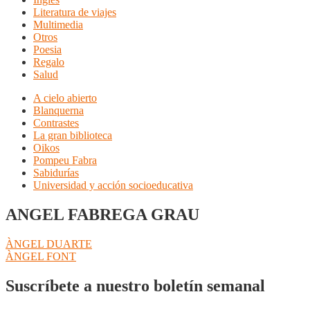
Literatura de viajes
Multimedia
Otros
Poesia
Regalo
Salud
A cielo abierto
Blanquerna
Contrastes
La gran biblioteca
Oikos
Pompeu Fabra
Sabidurías
Universidad y acción socioeducativa
ANGEL FABREGA GRAU
Navegación
Anterior:
ÀNGEL DUARTE
Siguiente:
ÀNGEL FONT
de
entradas
Suscríbete a nuestro boletín semanal