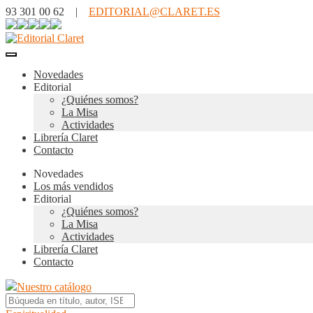
93 301 00 62 |
EDITORIAL@CLARET.ES
Novedades
Editorial
¿Quiénes somos?
La Misa
Actividades
Librería Claret
Contacto
Novedades
Los más vendidos
Editorial
¿Quiénes somos?
La Misa
Actividades
Librería Claret
Contacto
Nuestro catálogo