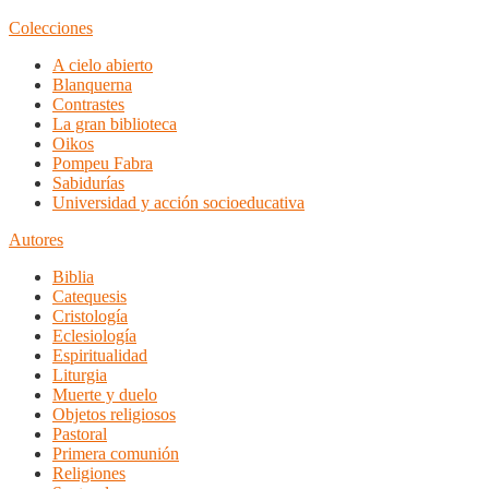
Colecciones
A cielo abierto
Blanquerna
Contrastes
La gran biblioteca
Oikos
Pompeu Fabra
Sabidurías
Universidad y acción socioeducativa
Autores
Biblia
Catequesis
Cristología
Eclesiología
Espiritualidad
Liturgia
Muerte y duelo
Objetos religiosos
Pastoral
Primera comunión
Religiones