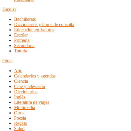
Escolar
Bachillerato
Diccionarios y libros de consulta
Educación en Valores
Escolar
Primaria
Secundaria
Tutoría
Otras
Arte
Calendarios y agendas
Ciencia
Cine y televisión
Diccionarios
Inglés
Literatura de viajes
Multimedia
Otros
Poesia
Regalo
Salud