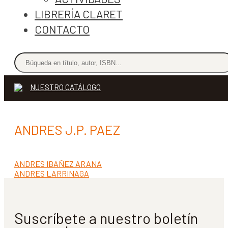
LIBRERÍA CLARET
CONTACTO
NUESTRO CATÁLOGO
ANDRES J.P. PAEZ
Anterior:
ANDRES IBAÑEZ ARANA
Navegación
Siguiente:
ANDRES LARRINAGA
de
entradas
Suscríbete a nuestro boletín