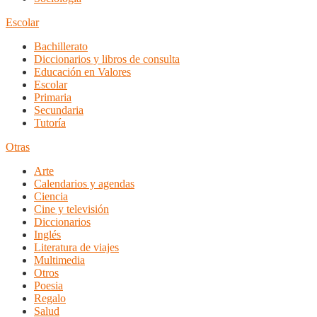
Escolar
Bachillerato
Diccionarios y libros de consulta
Educación en Valores
Escolar
Primaria
Secundaria
Tutoría
Otras
Arte
Calendarios y agendas
Ciencia
Cine y televisión
Diccionarios
Inglés
Literatura de viajes
Multimedia
Otros
Poesia
Regalo
Salud