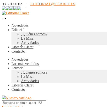
93 301 00 62 |
EDITORIAL@CLARET.ES
Novedades
Editorial
¿Quiénes somos?
La Misa
Actividades
Librería Claret
Contacto
Novedades
Los más vendidos
Editorial
¿Quiénes somos?
La Misa
Actividades
Librería Claret
Contacto
Nuestro catálogo