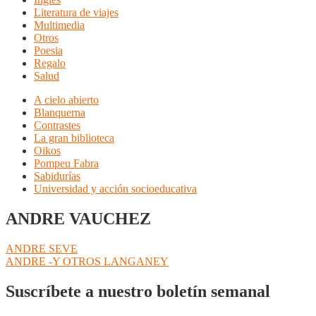
Literatura de viajes
Multimedia
Otros
Poesia
Regalo
Salud
A cielo abierto
Blanquerna
Contrastes
La gran biblioteca
Oikos
Pompeu Fabra
Sabidurías
Universidad y acción socioeducativa
ANDRE VAUCHEZ
Navegación
Anterior:
ANDRE SEVE
Siguiente:
ANDRE -Y OTROS LANGANEY
de
entradas
Suscríbete a nuestro boletín semanal