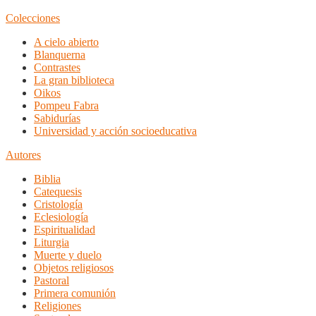
Colecciones
A cielo abierto
Blanquerna
Contrastes
La gran biblioteca
Oikos
Pompeu Fabra
Sabidurías
Universidad y acción socioeducativa
Autores
Biblia
Catequesis
Cristología
Eclesiología
Espiritualidad
Liturgia
Muerte y duelo
Objetos religiosos
Pastoral
Primera comunión
Religiones