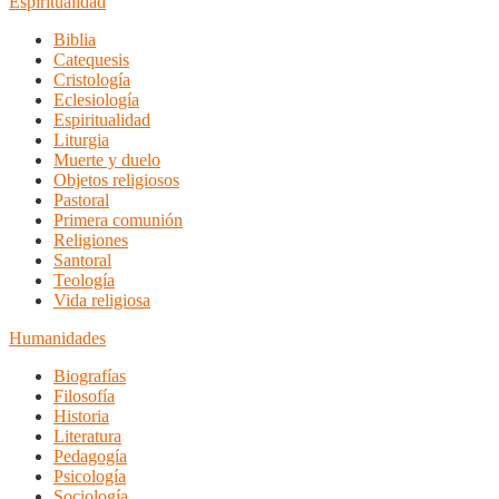
Espiritualidad
Biblia
Catequesis
Cristología
Eclesiología
Espiritualidad
Liturgia
Muerte y duelo
Objetos religiosos
Pastoral
Primera comunión
Religiones
Santoral
Teología
Vida religiosa
Humanidades
Biografías
Filosofía
Historia
Literatura
Pedagogía
Psicología
Sociología