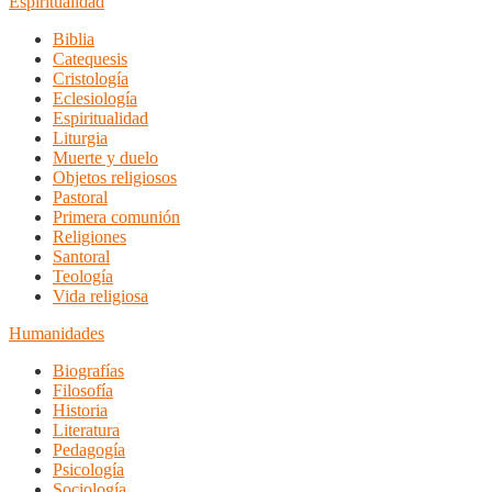
Espiritualidad
Biblia
Catequesis
Cristología
Eclesiología
Espiritualidad
Liturgia
Muerte y duelo
Objetos religiosos
Pastoral
Primera comunión
Religiones
Santoral
Teología
Vida religiosa
Humanidades
Biografías
Filosofía
Historia
Literatura
Pedagogía
Psicología
Sociología