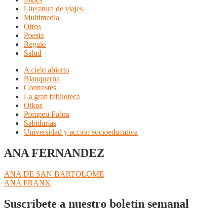
Literatura de viajes
Multimedia
Otros
Poesia
Regalo
Salud
A cielo abierto
Blanquerna
Contrastes
La gran biblioteca
Oikos
Pompeu Fabra
Sabidurías
Universidad y acción socioeducativa
ANA FERNANDEZ
Navegación
Anterior:
ANA DE SAN BARTOLOME
Siguiente:
ANA FRANK
de
entradas
Suscríbete a nuestro boletín semanal