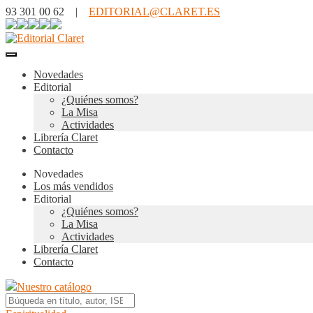
93 301 00 62 |
EDITORIAL@CLARET.ES
Novedades
Editorial
¿Quiénes somos?
La Misa
Actividades
Librería Claret
Contacto
Novedades
Los más vendidos
Editorial
¿Quiénes somos?
La Misa
Actividades
Librería Claret
Contacto
Nuestro catálogo