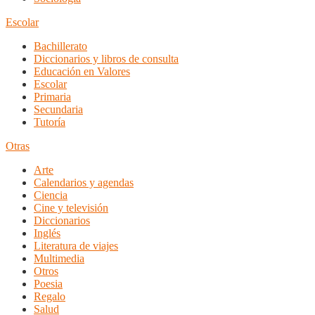
Escolar
Bachillerato
Diccionarios y libros de consulta
Educación en Valores
Escolar
Primaria
Secundaria
Tutoría
Otras
Arte
Calendarios y agendas
Ciencia
Cine y televisión
Diccionarios
Inglés
Literatura de viajes
Multimedia
Otros
Poesia
Regalo
Salud