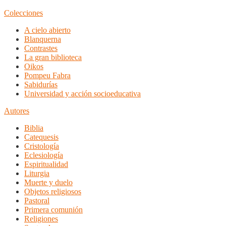
Colecciones
A cielo abierto
Blanquerna
Contrastes
La gran biblioteca
Oikos
Pompeu Fabra
Sabidurías
Universidad y acción socioeducativa
Autores
Biblia
Catequesis
Cristología
Eclesiología
Espiritualidad
Liturgia
Muerte y duelo
Objetos religiosos
Pastoral
Primera comunión
Religiones