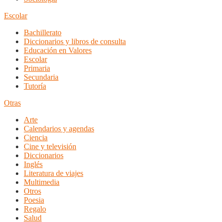
Escolar
Bachillerato
Diccionarios y libros de consulta
Educación en Valores
Escolar
Primaria
Secundaria
Tutoría
Otras
Arte
Calendarios y agendas
Ciencia
Cine y televisión
Diccionarios
Inglés
Literatura de viajes
Multimedia
Otros
Poesia
Regalo
Salud