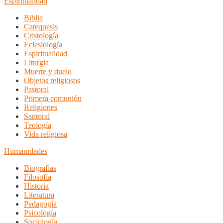
Espiritualidad
Biblia
Catequesis
Cristología
Eclesiología
Espiritualidad
Liturgia
Muerte y duelo
Objetos religiosos
Pastoral
Primera comunión
Religiones
Santoral
Teología
Vida religiosa
Humanidades
Biografías
Filosofía
Historia
Literatura
Pedagogía
Psicología
Sociología