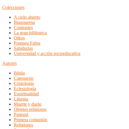
Colecciones
A cielo abierto
Blanquerna
Contrastes
La gran biblioteca
Oikos
Pompeu Fabra
Sabidurías
Universidad y acción socioeducativa
Autores
Biblia
Catequesis
Cristología
Eclesiología
Espiritualidad
Liturgia
Muerte y duelo
Objetos religiosos
Pastoral
Primera comunión
Religiones