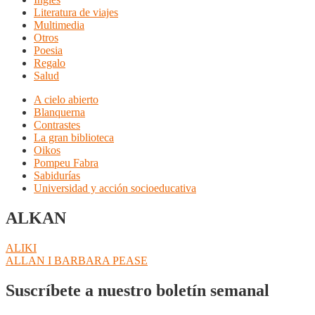
Literatura de viajes
Multimedia
Otros
Poesia
Regalo
Salud
A cielo abierto
Blanquerna
Contrastes
La gran biblioteca
Oikos
Pompeu Fabra
Sabidurías
Universidad y acción socioeducativa
ALKAN
Navegación
Anterior:
ALIKI
Siguiente:
ALLAN I BARBARA PEASE
de
entradas
Suscríbete a nuestro boletín semanal