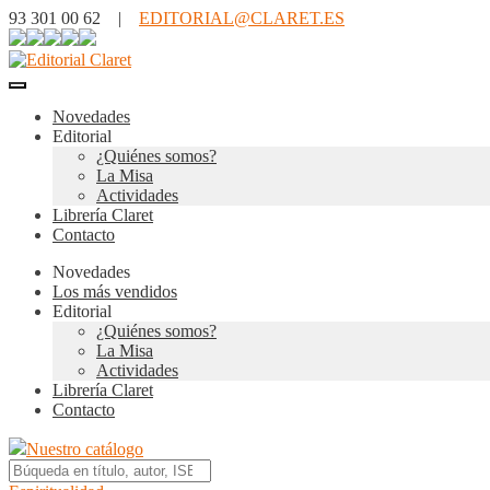
93 301 00 62 |
EDITORIAL@CLARET.ES
Novedades
Editorial
¿Quiénes somos?
La Misa
Actividades
Librería Claret
Contacto
Novedades
Los más vendidos
Editorial
¿Quiénes somos?
La Misa
Actividades
Librería Claret
Contacto
Nuestro catálogo