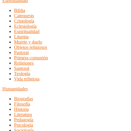
Espiritualidad
Biblia
Catequesis
Cristología
Eclesiología
Espiritualidad
Liturgia
Muerte y duelo
Objetos religiosos
Pastoral
Primera comunión
Religiones
Santoral
Teología
Vida religiosa
Humanidades
Biografías
Filosofía
Historia
Literatura
Pedagogía
Psicología
Sociología