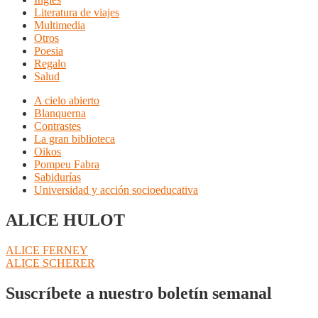
Literatura de viajes
Multimedia
Otros
Poesia
Regalo
Salud
A cielo abierto
Blanquerna
Contrastes
La gran biblioteca
Oikos
Pompeu Fabra
Sabidurías
Universidad y acción socioeducativa
ALICE HULOT
Navegación
Anterior:
ALICE FERNEY
Siguiente:
ALICE SCHERER
de
entradas
Suscríbete a nuestro boletín semanal