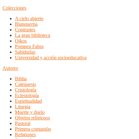
Colecciones
A cielo abierto
Blanquerna
Contrastes
La gran biblioteca
Oikos
Pompeu Fabra
Sabidurías
Universidad y acción socioeducativa
Autores
Biblia
Catequesis
Cristología
Eclesiología
Espiritualidad
Liturgia
Muerte y duelo
Objetos religiosos
Pastoral
Primera comunión
Religiones