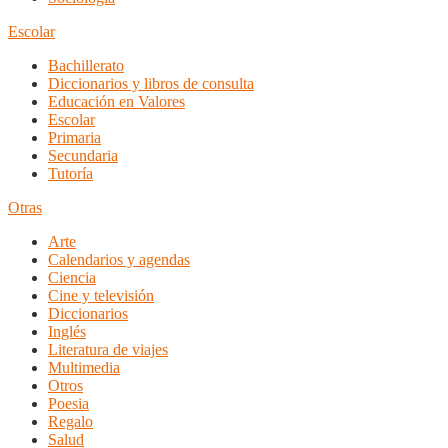
Escolar
Bachillerato
Diccionarios y libros de consulta
Educación en Valores
Escolar
Primaria
Secundaria
Tutoría
Otras
Arte
Calendarios y agendas
Ciencia
Cine y televisión
Diccionarios
Inglés
Literatura de viajes
Multimedia
Otros
Poesia
Regalo
Salud