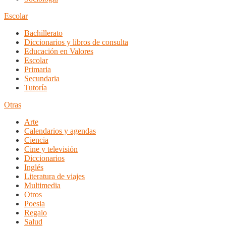
Escolar
Bachillerato
Diccionarios y libros de consulta
Educación en Valores
Escolar
Primaria
Secundaria
Tutoría
Otras
Arte
Calendarios y agendas
Ciencia
Cine y televisión
Diccionarios
Inglés
Literatura de viajes
Multimedia
Otros
Poesia
Regalo
Salud