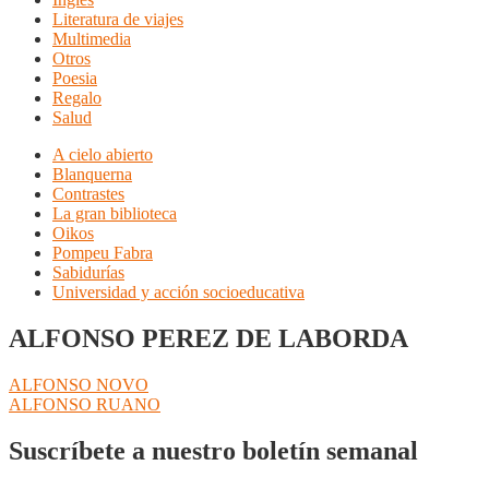
Literatura de viajes
Multimedia
Otros
Poesia
Regalo
Salud
A cielo abierto
Blanquerna
Contrastes
La gran biblioteca
Oikos
Pompeu Fabra
Sabidurías
Universidad y acción socioeducativa
ALFONSO PEREZ DE LABORDA
Navegación
Anterior:
ALFONSO NOVO
Siguiente:
ALFONSO RUANO
de
entradas
Suscríbete a nuestro boletín semanal