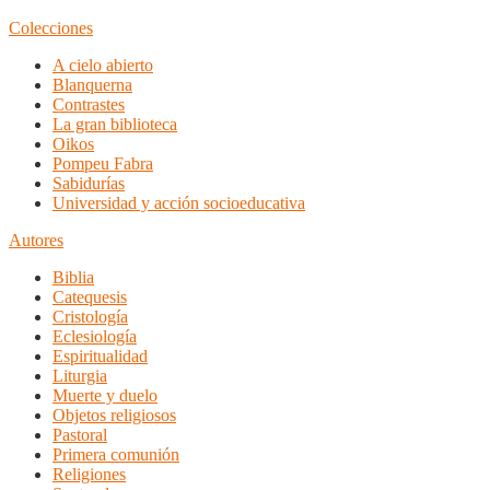
Colecciones
A cielo abierto
Blanquerna
Contrastes
La gran biblioteca
Oikos
Pompeu Fabra
Sabidurías
Universidad y acción socioeducativa
Autores
Biblia
Catequesis
Cristología
Eclesiología
Espiritualidad
Liturgia
Muerte y duelo
Objetos religiosos
Pastoral
Primera comunión
Religiones