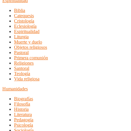
Espiritualidad
Biblia
Catequesis
Cristología
Eclesiología
Espiritualidad
Liturgia
Muerte y duelo
Objetos religiosos
Pastoral
Primera comunión
Religiones
Santoral
Teología
Vida religiosa
Humanidades
Biografías
Filosofía
Historia
Literatura
Pedagogía
Psicología
Sociología