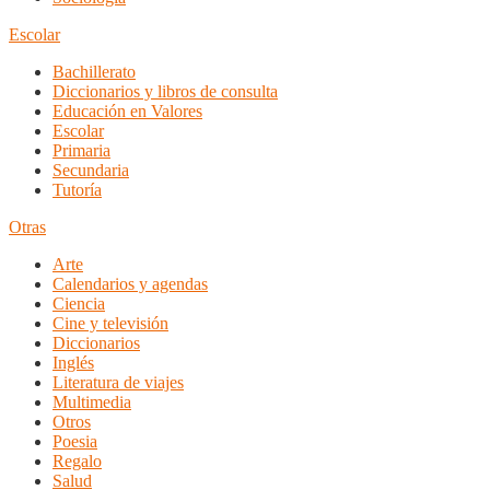
Escolar
Bachillerato
Diccionarios y libros de consulta
Educación en Valores
Escolar
Primaria
Secundaria
Tutoría
Otras
Arte
Calendarios y agendas
Ciencia
Cine y televisión
Diccionarios
Inglés
Literatura de viajes
Multimedia
Otros
Poesia
Regalo
Salud