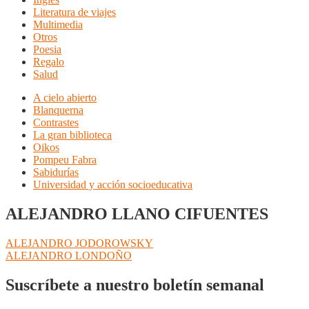
Literatura de viajes
Multimedia
Otros
Poesia
Regalo
Salud
A cielo abierto
Blanquerna
Contrastes
La gran biblioteca
Oikos
Pompeu Fabra
Sabidurías
Universidad y acción socioeducativa
ALEJANDRO LLANO CIFUENTES
Navegación
Anterior:
ALEJANDRO JODOROWSKY
Siguiente:
ALEJANDRO LONDOÑO
de
entradas
Suscríbete a nuestro boletín semanal