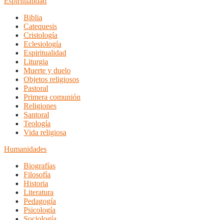
Espiritualidad
Biblia
Catequesis
Cristología
Eclesiología
Espiritualidad
Liturgia
Muerte y duelo
Objetos religiosos
Pastoral
Primera comunión
Religiones
Santoral
Teología
Vida religiosa
Humanidades
Biografías
Filosofía
Historia
Literatura
Pedagogía
Psicología
Sociología