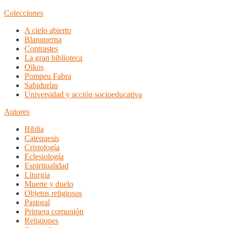
Colecciones
A cielo abierto
Blanquerna
Contrastes
La gran biblioteca
Oikos
Pompeu Fabra
Sabidurías
Universidad y acción socioeducativa
Autores
Biblia
Catequesis
Cristología
Eclesiología
Espiritualidad
Liturgia
Muerte y duelo
Objetos religiosos
Pastoral
Primera comunión
Religiones