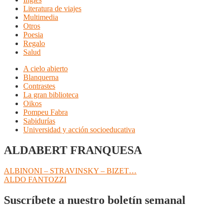
Literatura de viajes
Multimedia
Otros
Poesia
Regalo
Salud
A cielo abierto
Blanquerna
Contrastes
La gran biblioteca
Oikos
Pompeu Fabra
Sabidurías
Universidad y acción socioeducativa
ALDABERT FRANQUESA
Navegación
Anterior:
ALBINONI – STRAVINSKY – BIZET…
Siguiente:
ALDO FANTOZZI
de
entradas
Suscríbete a nuestro boletín semanal