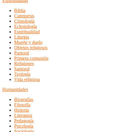
Espiritualidad
Biblia
Catequesis
Cristología
Eclesiología
Espiritualidad
Liturgia
Muerte y duelo
Objetos religiosos
Pastoral
Primera comunión
Religiones
Santoral
Teología
Vida religiosa
Humanidades
Biografías
Filosofía
Historia
Literatura
Pedagogía
Psicología
Sociología