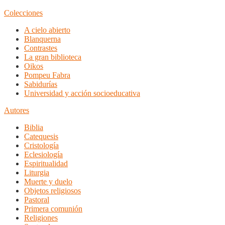
Colecciones
A cielo abierto
Blanquerna
Contrastes
La gran biblioteca
Oikos
Pompeu Fabra
Sabidurías
Universidad y acción socioeducativa
Autores
Biblia
Catequesis
Cristología
Eclesiología
Espiritualidad
Liturgia
Muerte y duelo
Objetos religiosos
Pastoral
Primera comunión
Religiones