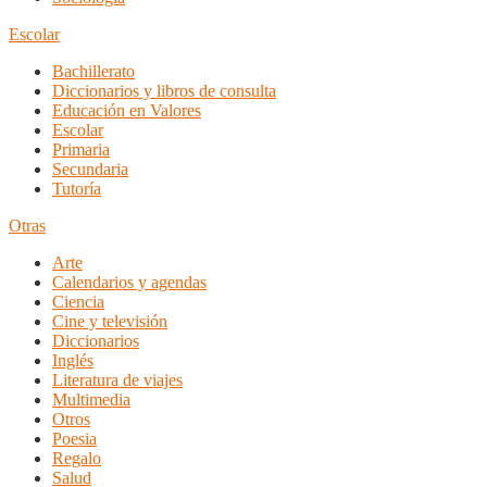
Escolar
Bachillerato
Diccionarios y libros de consulta
Educación en Valores
Escolar
Primaria
Secundaria
Tutoría
Otras
Arte
Calendarios y agendas
Ciencia
Cine y televisión
Diccionarios
Inglés
Literatura de viajes
Multimedia
Otros
Poesia
Regalo
Salud