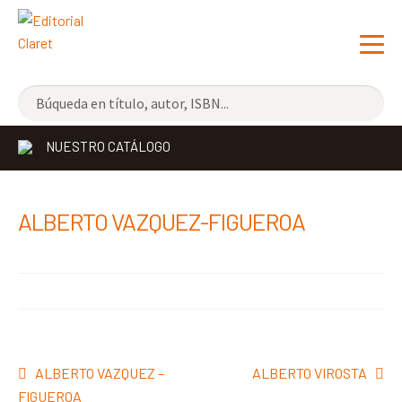
NOVEDADES
NUESTRO CATÁLOGO
LOS MÁS VENDIDOS
EDITORIAL
Exp
ALBERTO VAZQUEZ-FIGUEROA
el
LIBRERÍA CLARET
me
CONTACTO
hijo
Navegación
Anterior:
Siguiente:
ALBERTO VAZQUEZ –
ALBERTO VIROSTA
de
FIGUEROA