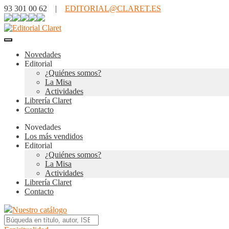
93 301 00 62 |
EDITORIAL@CLARET.ES
Novedades
Editorial
¿Quiénes somos?
La Misa
Actividades
Librería Claret
Contacto
Novedades
Los más vendidos
Editorial
¿Quiénes somos?
La Misa
Actividades
Librería Claret
Contacto
Nuestro catálogo