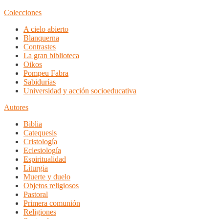
Colecciones
A cielo abierto
Blanquerna
Contrastes
La gran biblioteca
Oikos
Pompeu Fabra
Sabidurías
Universidad y acción socioeducativa
Autores
Biblia
Catequesis
Cristología
Eclesiología
Espiritualidad
Liturgia
Muerte y duelo
Objetos religiosos
Pastoral
Primera comunión
Religiones