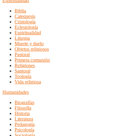
Espiritualidad
Biblia
Catequesis
Cristología
Eclesiología
Espiritualidad
Liturgia
Muerte y duelo
Objetos religiosos
Pastoral
Primera comunión
Religiones
Santoral
Teología
Vida religiosa
Humanidades
Biografías
Filosofía
Historia
Literatura
Pedagogía
Psicología
Sociología