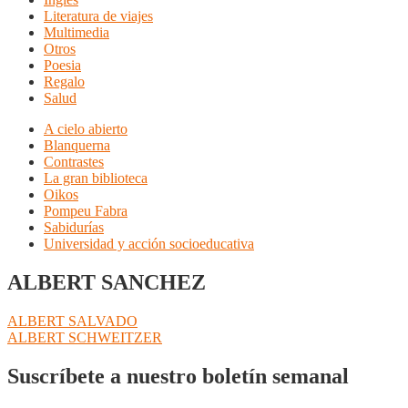
Literatura de viajes
Multimedia
Otros
Poesia
Regalo
Salud
A cielo abierto
Blanquerna
Contrastes
La gran biblioteca
Oikos
Pompeu Fabra
Sabidurías
Universidad y acción socioeducativa
ALBERT SANCHEZ
Navegación
Anterior:
ALBERT SALVADO
Siguiente:
ALBERT SCHWEITZER
de
entradas
Suscríbete a nuestro boletín semanal