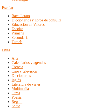
Escolar
Bachillerato
Diccionarios y libros de consulta
Educación en Valores
Escolar
Primaria
Secundaria
Tutoría
Otras
Arte
Calendarios y agendas
Ciencia
Cine y televisión
Diccionarios
Inglés
Literatura de viajes
Multimedia
Otros
Poesia
Regalo
Salud