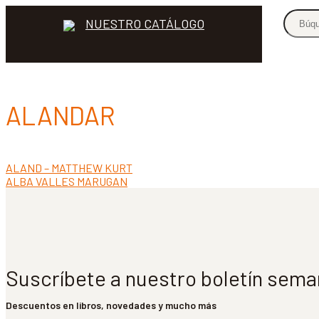
NUESTRO CATÁLOGO
ALANDAR
Anterior:
ALAND – MATTHEW KURT
Navegación
Siguiente:
ALBA VALLES MARUGAN
de
entradas
Suscríbete a nuestro boletín sema
Descuentos en libros, novedades y mucho más