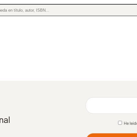
nal
He leíd