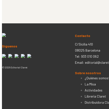
Contacto
C/Sicília 410
Síguenos
08025 Barcelona
Tel: 933 010 062
Email:
editorial@claret
© 2026 Editorial Claret
Sobre nosotros
¿Quiénes somos
La Misa
Actividades
Librería Claret
Distribuidora Cl