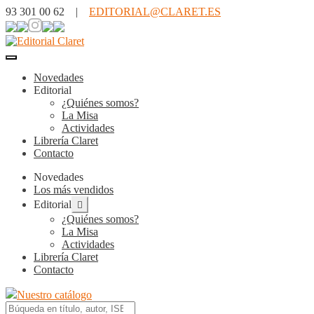
93 301 00 62 |
EDITORIAL@CLARET.ES
Novedades
Editorial
¿Quiénes somos?
La Misa
Actividades
Librería Claret
Contacto
Novedades
Los más vendidos
Expandir
Editorial
el
¿Quiénes somos?
menú
La Misa
hijo
Actividades
Librería Claret
Contacto
Nuestro catálogo