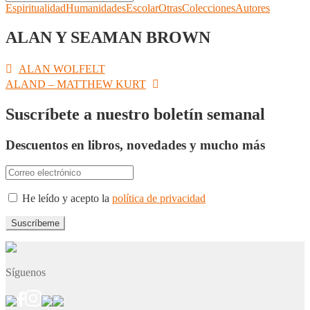
Espiritualidad
Humanidades
Escolar
Otras
Colecciones
Autores
ALAN Y SEAMAN BROWN
Navegación
Anterior:
ALAN WOLFELT
Siguiente:
ALAND – MATTHEW KURT
de
entradas
Suscríbete a nuestro boletín semanal
Descuentos en libros, novedades y mucho más
He leído y acepto la
política de privacidad
Síguenos