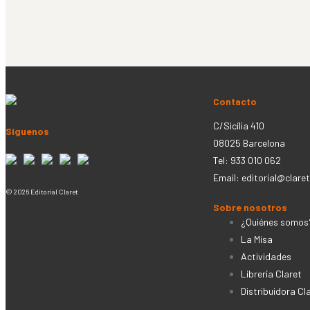
Contacto
C/Sicília 410
Síguenos
08025 Barcelona
Tel: 933 010 062
Email:
editorial@claret
© 2026 Editorial Claret
Sobre nosotros
¿Quiénes somos
La Misa
Actividades
Librería Claret
Distribuidora Cl