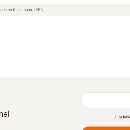
nal
He leíd