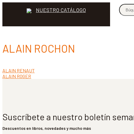
NUESTRO CATÁLOGO
ALAIN ROCHON
Anterior:
ALAIN RENAUT
Navegación
Siguiente:
ALAIN ROGER
de
entradas
Suscríbete a nuestro boletín sema
Descuentos en libros, novedades y mucho más