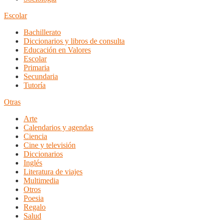
Escolar
Bachillerato
Diccionarios y libros de consulta
Educación en Valores
Escolar
Primaria
Secundaria
Tutoría
Otras
Arte
Calendarios y agendas
Ciencia
Cine y televisión
Diccionarios
Inglés
Literatura de viajes
Multimedia
Otros
Poesia
Regalo
Salud