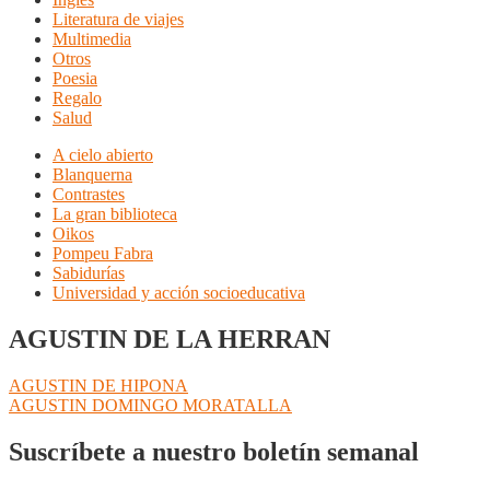
Literatura de viajes
Multimedia
Otros
Poesia
Regalo
Salud
A cielo abierto
Blanquerna
Contrastes
La gran biblioteca
Oikos
Pompeu Fabra
Sabidurías
Universidad y acción socioeducativa
AGUSTIN DE LA HERRAN
Navegación
Anterior:
AGUSTIN DE HIPONA
Siguiente:
AGUSTIN DOMINGO MORATALLA
de
entradas
Suscríbete a nuestro boletín semanal