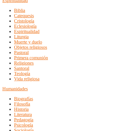
Espiritualidad
Biblia
Catequesis
Cristología
Eclesiología
Espiritualidad
Liturgia
Muerte y duelo
Objetos religiosos
Pastoral
Primera comunión
Religiones
Santoral
Teología
Vida religiosa
Humanidades
Biografías
Filosofía
Historia
Literatura
Pedagogía
Psicología
Sociología