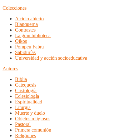
Colecciones
A cielo abierto
Blanquerna
Contrastes
La gran biblioteca
Oikos
Pompeu Fabra
Sabidurías
Universidad y acción socioeducativa
Autores
Biblia
Catequesis
Cristología
Eclesiología
Espiritualidad
Liturgia
Muerte y duelo
Objetos religiosos
Pastoral
Primera comunión
Religiones