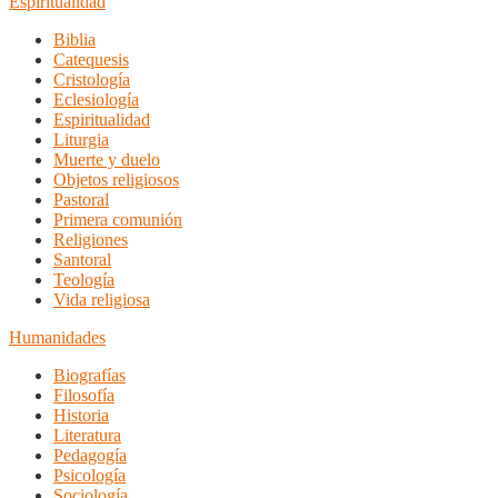
Espiritualidad
Biblia
Catequesis
Cristología
Eclesiología
Espiritualidad
Liturgia
Muerte y duelo
Objetos religiosos
Pastoral
Primera comunión
Religiones
Santoral
Teología
Vida religiosa
Humanidades
Biografías
Filosofía
Historia
Literatura
Pedagogía
Psicología
Sociología