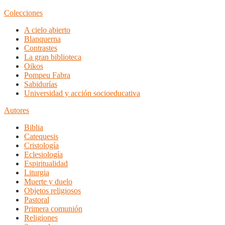
Colecciones
A cielo abierto
Blanquerna
Contrastes
La gran biblioteca
Oikos
Pompeu Fabra
Sabidurías
Universidad y acción socioeducativa
Autores
Biblia
Catequesis
Cristología
Eclesiología
Espiritualidad
Liturgia
Muerte y duelo
Objetos religiosos
Pastoral
Primera comunión
Religiones