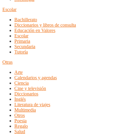
Escolar
Bachillerato
Diccionarios y libros de consulta
Educación en Valores
Escolar
Primaria
Secundaria
Tutoría
Otras
Arte
Calendarios y agendas
Ciencia
Cine y televisión
Diccionarios
Inglés
Literatura de viajes
Multimedia
Otros
Poesia
Regalo
Salud