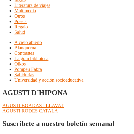
Literatura de viajes
Multimedia
Otros
Poesia
Regalo
Salud
A cielo abierto
Blanquerna
Contrastes
La gran biblioteca
Oikos
Pompeu Fabra
Sabidurías
Universidad y acción socioeducativa
AGUSTI D´HIPONA
Navegación
Anterior:
AGUSTI BOADAS I LLAVAT
Siguiente:
AGUSTI RODES CATALA
de
entradas
Suscríbete a nuestro boletín semanal