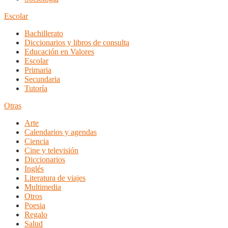
Escolar
Bachillerato
Diccionarios y libros de consulta
Educación en Valores
Escolar
Primaria
Secundaria
Tutoría
Otras
Arte
Calendarios y agendas
Ciencia
Cine y televisión
Diccionarios
Inglés
Literatura de viajes
Multimedia
Otros
Poesia
Regalo
Salud