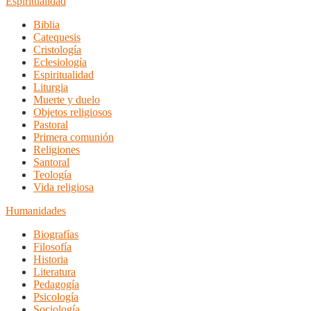
Espiritualidad
Biblia
Catequesis
Cristología
Eclesiología
Espiritualidad
Liturgia
Muerte y duelo
Objetos religiosos
Pastoral
Primera comunión
Religiones
Santoral
Teología
Vida religiosa
Humanidades
Biografías
Filosofía
Historia
Literatura
Pedagogía
Psicología
Sociología