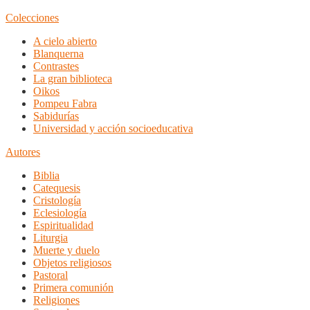
Colecciones
A cielo abierto
Blanquerna
Contrastes
La gran biblioteca
Oikos
Pompeu Fabra
Sabidurías
Universidad y acción socioeducativa
Autores
Biblia
Catequesis
Cristología
Eclesiología
Espiritualidad
Liturgia
Muerte y duelo
Objetos religiosos
Pastoral
Primera comunión
Religiones