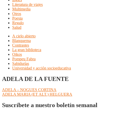
Literatura de viajes
Multimedia
Otros
Poesia
Regalo
Salud
A cielo abierto
Blanquerna
Contrastes
La gran biblioteca
Oikos
Pompeu Fabra
Sabidurías
Universidad y acción socioeducativa
ADELA DE LA FUENTE
Navegación
Anterior:
ADELA – NOGUES CORTINA
Siguiente:
ADELA MARIA (ET ALT.) HELGUERA
de
entradas
Suscríbete a nuestro boletín semanal