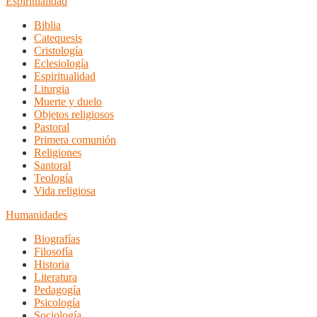
Espiritualidad
Biblia
Catequesis
Cristología
Eclesiología
Espiritualidad
Liturgia
Muerte y duelo
Objetos religiosos
Pastoral
Primera comunión
Religiones
Santoral
Teología
Vida religiosa
Humanidades
Biografías
Filosofía
Historia
Literatura
Pedagogía
Psicología
Sociología