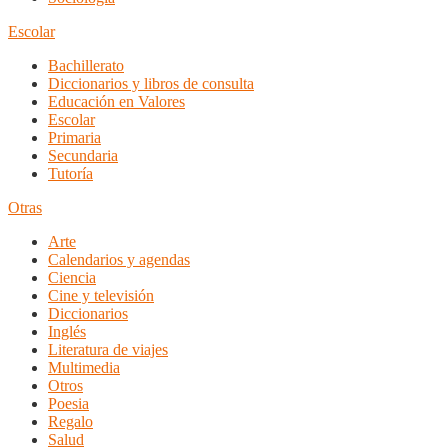
Escolar
Bachillerato
Diccionarios y libros de consulta
Educación en Valores
Escolar
Primaria
Secundaria
Tutoría
Otras
Arte
Calendarios y agendas
Ciencia
Cine y televisión
Diccionarios
Inglés
Literatura de viajes
Multimedia
Otros
Poesia
Regalo
Salud