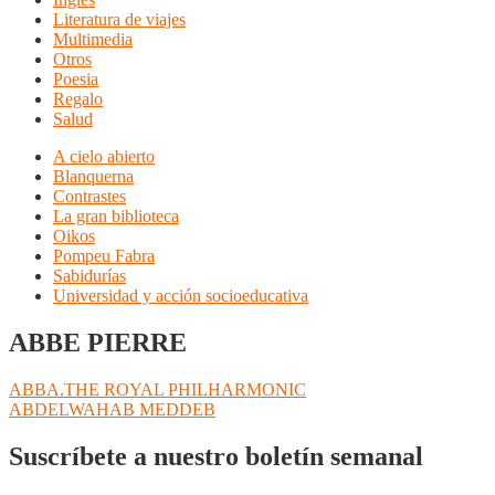
Literatura de viajes
Multimedia
Otros
Poesia
Regalo
Salud
A cielo abierto
Blanquerna
Contrastes
La gran biblioteca
Oikos
Pompeu Fabra
Sabidurías
Universidad y acción socioeducativa
ABBE PIERRE
Navegación
Anterior:
ABBA.THE ROYAL PHILHARMONIC
Siguiente:
ABDELWAHAB MEDDEB
de
entradas
Suscríbete a nuestro boletín semanal