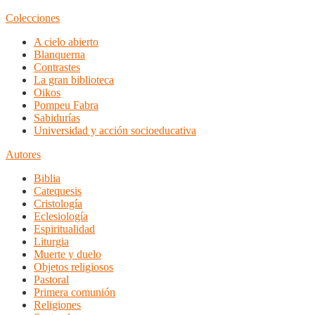
Colecciones
A cielo abierto
Blanquerna
Contrastes
La gran biblioteca
Oikos
Pompeu Fabra
Sabidurías
Universidad y acción socioeducativa
Autores
Biblia
Catequesis
Cristología
Eclesiología
Espiritualidad
Liturgia
Muerte y duelo
Objetos religiosos
Pastoral
Primera comunión
Religiones