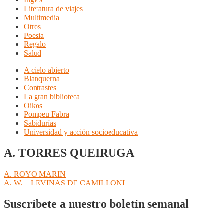
Literatura de viajes
Multimedia
Otros
Poesia
Regalo
Salud
A cielo abierto
Blanquerna
Contrastes
La gran biblioteca
Oikos
Pompeu Fabra
Sabidurías
Universidad y acción socioeducativa
A. TORRES QUEIRUGA
Navegación
Anterior:
A. ROYO MARIN
Siguiente:
A. W. – LEVINAS DE CAMILLONI
de
entradas
Suscríbete a nuestro boletín semanal