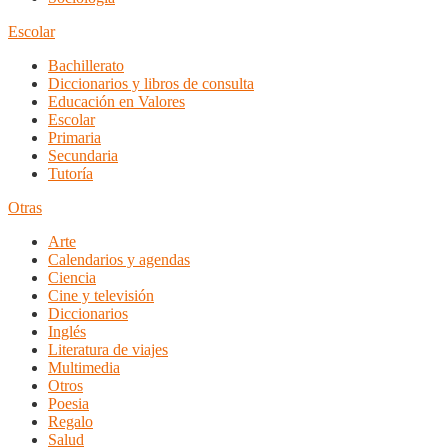
Escolar
Bachillerato
Diccionarios y libros de consulta
Educación en Valores
Escolar
Primaria
Secundaria
Tutoría
Otras
Arte
Calendarios y agendas
Ciencia
Cine y televisión
Diccionarios
Inglés
Literatura de viajes
Multimedia
Otros
Poesia
Regalo
Salud