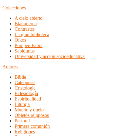
Colecciones
A cielo abierto
Blanquerna
Contrastes
La gran biblioteca
Oikos
Pompeu Fabra
Sabidurías
Universidad y acción socioeducativa
Autores
Biblia
Catequesis
Cristología
Eclesiología
Espiritualidad
Liturgia
Muerte y duelo
Objetos religiosos
Pastoral
Primera comunión
Religiones