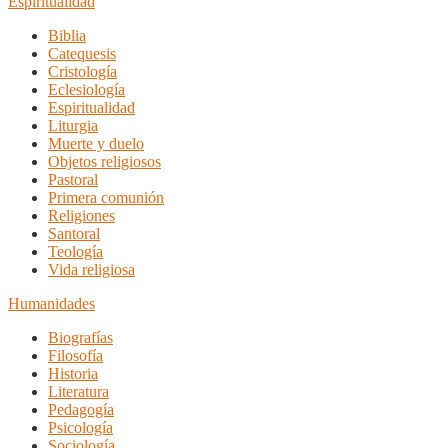
Espiritualidad
Biblia
Catequesis
Cristología
Eclesiología
Espiritualidad
Liturgia
Muerte y duelo
Objetos religiosos
Pastoral
Primera comunión
Religiones
Santoral
Teología
Vida religiosa
Humanidades
Biografías
Filosofía
Historia
Literatura
Pedagogía
Psicología
Sociología