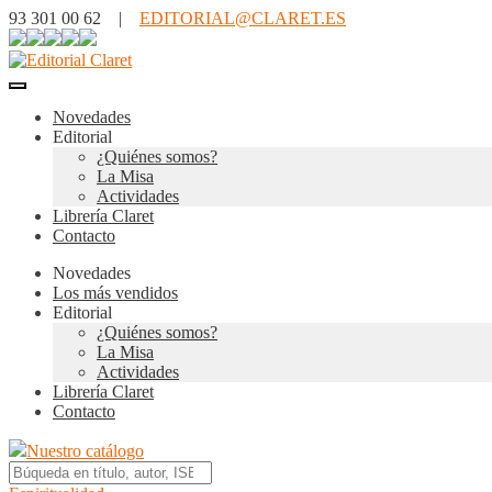
93 301 00 62 |
EDITORIAL@CLARET.ES
Novedades
Editorial
¿Quiénes somos?
La Misa
Actividades
Librería Claret
Contacto
Novedades
Los más vendidos
Editorial
¿Quiénes somos?
La Misa
Actividades
Librería Claret
Contacto
Nuestro catálogo