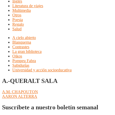
Inglés
Literatura de viajes
Multimedia
Otros
Poesia
Regalo
Salud
A cielo abierto
Blanquerna
Contrastes
La gran biblioteca
Oikos
Pompeu Fabra
Sabidurías
Universidad y acción socioeducativa
A.-QUERALT SALA
Navegación
Anterior:
A.M. CHAPOUTON
Siguiente:
AARON ALTERRA
de
entradas
Suscríbete a nuestro boletín semanal