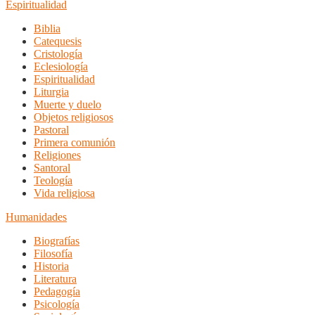
Espiritualidad
Biblia
Catequesis
Cristología
Eclesiología
Espiritualidad
Liturgia
Muerte y duelo
Objetos religiosos
Pastoral
Primera comunión
Religiones
Santoral
Teología
Vida religiosa
Humanidades
Biografías
Filosofía
Historia
Literatura
Pedagogía
Psicología