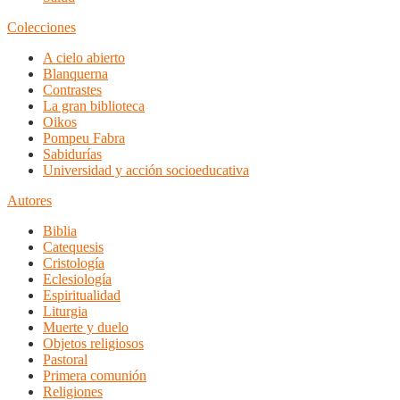
Colecciones
A cielo abierto
Blanquerna
Contrastes
La gran biblioteca
Oikos
Pompeu Fabra
Sabidurías
Universidad y acción socioeducativa
Autores
Biblia
Catequesis
Cristología
Eclesiología
Espiritualidad
Liturgia
Muerte y duelo
Objetos religiosos
Pastoral
Primera comunión
Religiones