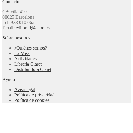
Contacto
C/Sicília 410
08025 Barcelona
Tel: 933 010 062
Email:
editorial@claret.es
Sobre nosotros
¿Quiénes somos?
La Misa
Actividades
Librería Claret
Distribuidora Claret
Ayuda
Aviso legal
Política de privacidad
Política de cookies