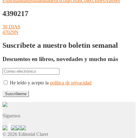
Espiritualidad
Humanidades
Escolar
Otras
Colecciones
Autores
4390217
Navegación
Anterior:
30 DIAS
Siguiente:
47029N
de
entradas
Suscríbete a nuestro boletín semanal
Descuentos en libros, novedades y mucho más
He leído y acepto la
política de privacidad
Síguenos
© 2026 Editorial Claret