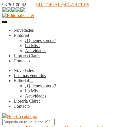
93 301 00 62 |
EDITORIAL@CLARET.ES
Novedades
Editorial
¿Quiénes somos?
La Misa
Actividades
Librería Claret
Contacto
Novedades
Los más vendidos
Editorial
Expandir
¿Quiénes somos?
el
La Misa
menú
Actividades
hijo
Librería Claret
Contacto
Nuestro catálogo