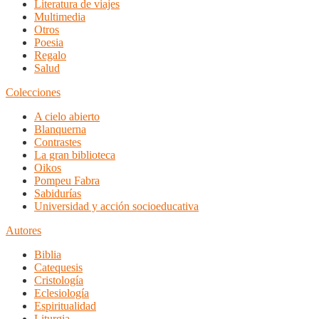
Literatura de viajes
Multimedia
Otros
Poesia
Regalo
Salud
Colecciones
A cielo abierto
Blanquerna
Contrastes
La gran biblioteca
Oikos
Pompeu Fabra
Sabidurías
Universidad y acción socioeducativa
Autores
Biblia
Catequesis
Cristología
Eclesiología
Espiritualidad
Liturgia