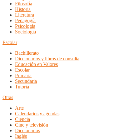
Filosofía
Historia
Literatura
Pedagogía
Psicología
Sociología
Escolar
Bachillerato
Diccionarios y libros de consulta
Educación en Valores
Escolar
Primaria
Secundaria
Tutoría
Otras
Arte
Calendarios y agendas
Ciencia
Cine y televisión
Diccionarios
Inglés