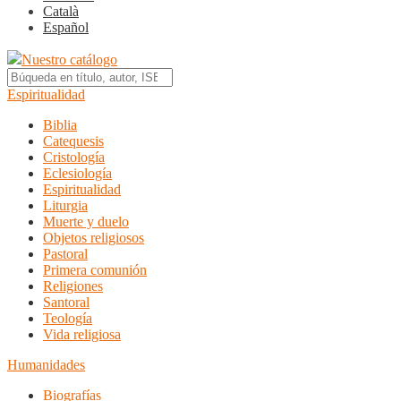
Català
Español
Nuestro catálogo
Espiritualidad
Biblia
Catequesis
Cristología
Eclesiología
Espiritualidad
Liturgia
Muerte y duelo
Objetos religiosos
Pastoral
Primera comunión
Religiones
Santoral
Teología
Vida religiosa
Humanidades
Biografías