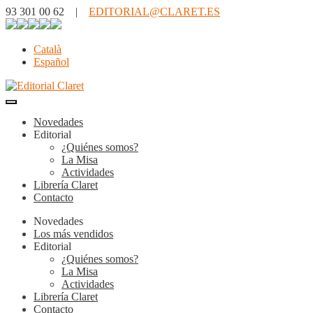
93 301 00 62 |
EDITORIAL@CLARET.ES
Català
Español
Novedades
Editorial
¿Quiénes somos?
La Misa
Actividades
Librería Claret
Contacto
Novedades
Los más vendidos
Editorial
¿Quiénes somos?
La Misa
Actividades
Librería Claret
Contacto