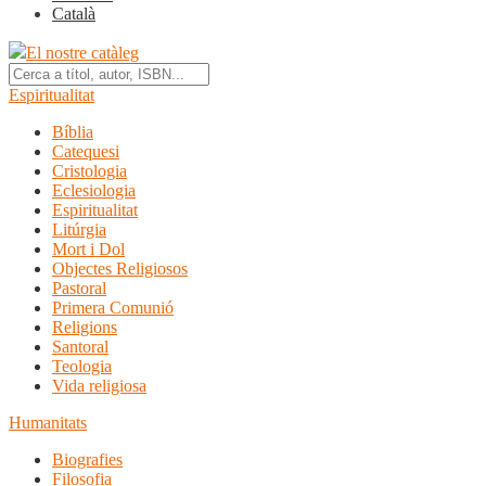
Català
El nostre catàleg
Espiritualitat
Bíblia
Catequesi
Cristologia
Eclesiologia
Espiritualitat
Litúrgia
Mort i Dol
Objectes Religiosos
Pastoral
Primera Comunió
Religions
Santoral
Teologia
Vida religiosa
Humanitats
Biografies
Filosofia