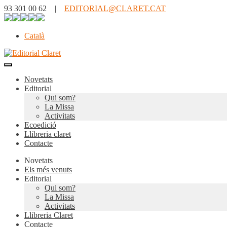
93 301 00 62 |
EDITORIAL@CLARET.CAT
Català
Novetats
Editorial
Qui som?
La Missa
Activitats
Ecoedició
Llibreria claret
Contacte
Novetats
Els més venuts
Editorial
Qui som?
La Missa
Activitats
Llibreria Claret
Contacte