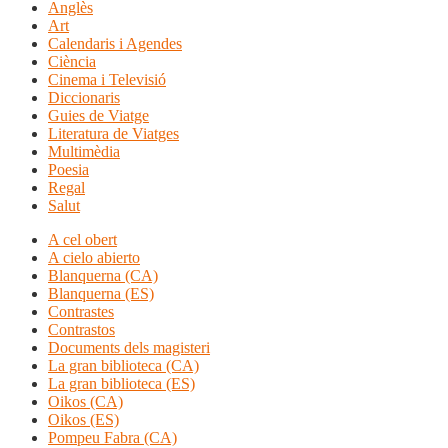
Anglès
Art
Calendaris i Agendes
Ciència
Cinema i Televisió
Diccionaris
Guies de Viatge
Literatura de Viatges
Multimèdia
Poesia
Regal
Salut
A cel obert
A cielo abierto
Blanquerna (CA)
Blanquerna (ES)
Contrastes
Contrastos
Documents dels magisteri
La gran biblioteca (CA)
La gran biblioteca (ES)
Oikos (CA)
Oikos (ES)
Pompeu Fabra (CA)