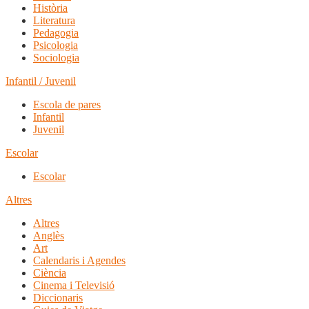
Història
Literatura
Pedagogia
Psicologia
Sociologia
Infantil / Juvenil
Escola de pares
Infantil
Juvenil
Escolar
Escolar
Altres
Altres
Anglès
Art
Calendaris i Agendes
Ciència
Cinema i Televisió
Diccionaris