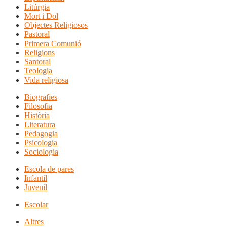
Litúrgia
Mort i Dol
Objectes Religiosos
Pastoral
Primera Comunió
Religions
Santoral
Teologia
Vida religiosa
Biografies
Filosofia
Història
Literatura
Pedagogia
Psicologia
Sociologia
Escola de pares
Infantil
Juvenil
Escolar
Altres