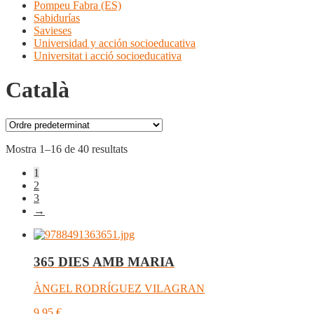
Pompeu Fabra (ES)
Sabidurías
Savieses
Universidad y acción socioeducativa
Universitat i acció socioeducativa
Català
Mostra 1–16 de 40 resultats
1
2
3
→
365 DIES AMB MARIA
ÀNGEL RODRÍGUEZ VILAGRAN
9,95
€