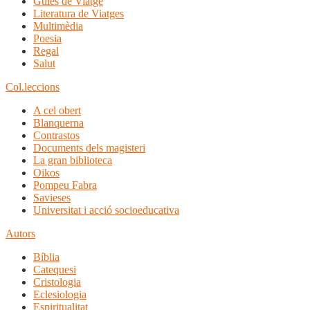
Guies de Viatge
Literatura de Viatges
Multimèdia
Poesia
Regal
Salut
Col.leccions
A cel obert
Blanquerna
Contrastos
Documents dels magisteri
La gran biblioteca
Oikos
Pompeu Fabra
Savieses
Universitat i acció socioeducativa
Autors
Bíblia
Catequesi
Cristologia
Eclesiologia
Espiritualitat