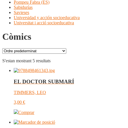
Pompeu Fabra (ES)
Sabidurías
Savieses
Universidad y acción socioeducativa
Universitat i acció socioeducativa
Còmics
S'estan mostrant 5 resultats
EL DOCTOR SUBMARÍ
TIMMERS, LEO
3,00
€
Comprar