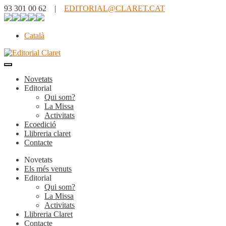
93 301 00 62 |
EDITORIAL@CLARET.CAT
Català
Novetats
Editorial
Qui som?
La Missa
Activitats
Ecoedició
Llibreria claret
Contacte
Novetats
Els més venuts
Editorial
Qui som?
La Missa
Activitats
Llibreria Claret
Contacte