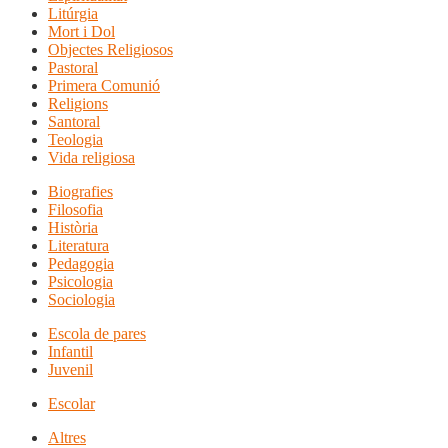
Litúrgia
Mort i Dol
Objectes Religiosos
Pastoral
Primera Comunió
Religions
Santoral
Teologia
Vida religiosa
Biografies
Filosofia
Història
Literatura
Pedagogia
Psicologia
Sociologia
Escola de pares
Infantil
Juvenil
Escolar
Altres