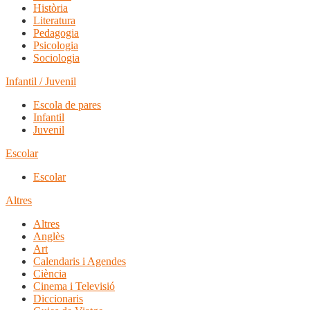
Història
Literatura
Pedagogia
Psicologia
Sociologia
Infantil / Juvenil
Escola de pares
Infantil
Juvenil
Escolar
Escolar
Altres
Altres
Anglès
Art
Calendaris i Agendes
Ciència
Cinema i Televisió
Diccionaris