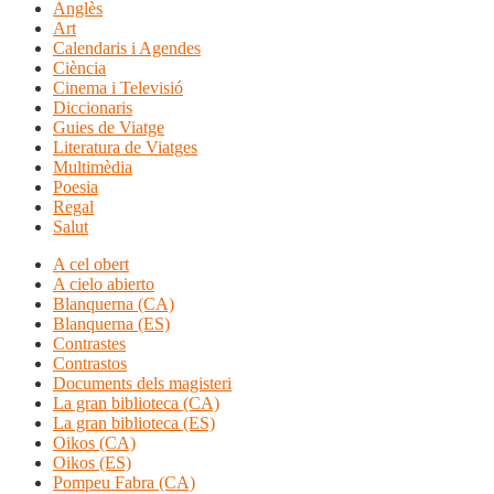
Anglès
Art
Calendaris i Agendes
Ciència
Cinema i Televisió
Diccionaris
Guies de Viatge
Literatura de Viatges
Multimèdia
Poesia
Regal
Salut
A cel obert
A cielo abierto
Blanquerna (CA)
Blanquerna (ES)
Contrastes
Contrastos
Documents dels magisteri
La gran biblioteca (CA)
La gran biblioteca (ES)
Oikos (CA)
Oikos (ES)
Pompeu Fabra (CA)