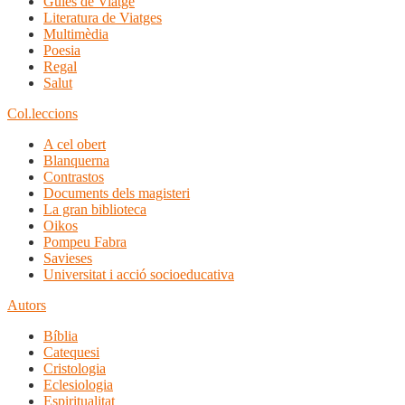
Guies de Viatge
Literatura de Viatges
Multimèdia
Poesia
Regal
Salut
Col.leccions
A cel obert
Blanquerna
Contrastos
Documents dels magisteri
La gran biblioteca
Oikos
Pompeu Fabra
Savieses
Universitat i acció socioeducativa
Autors
Bíblia
Catequesi
Cristologia
Eclesiologia
Espiritualitat