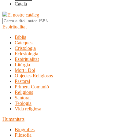
Català
El nostre catàleg
Espiritualitat
Bíblia
Catequesi
Cristologia
Eclesiologia
Espiritualitat
Litúrgia
Mort i Dol
Objectes Religiosos
Pastoral
Primera Comunió
Religions
Santoral
Teologia
Vida religiosa
Humanitats
Biografies
Filosofia