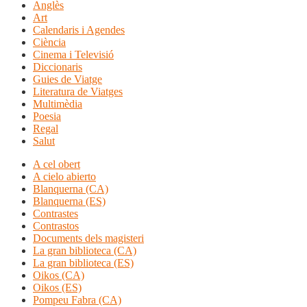
Anglès
Art
Calendaris i Agendes
Ciència
Cinema i Televisió
Diccionaris
Guies de Viatge
Literatura de Viatges
Multimèdia
Poesia
Regal
Salut
A cel obert
A cielo abierto
Blanquerna (CA)
Blanquerna (ES)
Contrastes
Contrastos
Documents dels magisteri
La gran biblioteca (CA)
La gran biblioteca (ES)
Oikos (CA)
Oikos (ES)
Pompeu Fabra (CA)