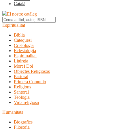
Català
El nostre catàleg
Espiritualitat
Bíblia
Catequesi
Cristologia
Eclesiologia
Espiritualitat
Litúrgia
Mort i Dol
Objectes Religiosos
Pastoral
Primera Comunió
Religions
Santoral
Teologia
Vida religiosa
Humanitats
Biografies
Filosofia