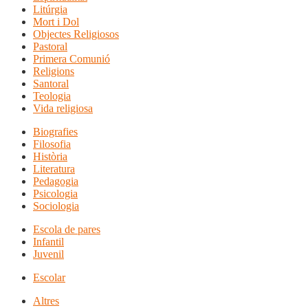
Litúrgia
Mort i Dol
Objectes Religiosos
Pastoral
Primera Comunió
Religions
Santoral
Teologia
Vida religiosa
Biografies
Filosofia
Història
Literatura
Pedagogia
Psicologia
Sociologia
Escola de pares
Infantil
Juvenil
Escolar
Altres