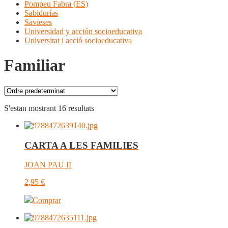
Pompeu Fabra (ES)
Sabidurías
Savieses
Universidad y acción socioeducativa
Universitat i acció socioeducativa
Familiar
S'estan mostrant 16 resultats
CARTA A LES FAMILIES
JOAN PAU II
2,95
€
Comprar