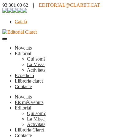
93 301 00 62 |
EDITORIAL@CLARET.CAT
Català
Novetats
Editorial
Qui som?
La Missa
Activitats
Ecoedició
Llibreria claret
Contacte
Novetats
Els més venuts
Editorial
Qui som?
La Missa
Activitats
Llibreria Claret
Contacte