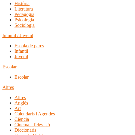
Història
Literatura
Pedagogia
Psicologia
Sociologia
Infantil / Juvenil
Escola de pares
Infantil
Juvenil
Escolar
Escolar
Altres
Altres
Anglès
Art
Calendaris i Agendes
Ciència
Cinema i Televisió
Diccionaris