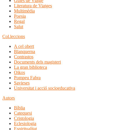
Guies de Viatge
Literatura de Viatges
Multimèdia
Poesia
Regal
Salut
Col.leccions
A cel obert
Blanquerna
Contrastos
Documents dels magisteri
La gran biblioteca
Oikos
Pompeu Fabra
Savieses
Universitat i acció socioeducativa
Autors
Bíblia
Catequesi
Cristologia
Eclesiologia
Espiritualitat