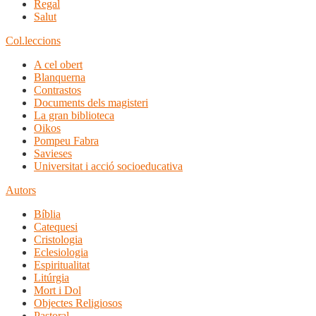
Regal
Salut
Col.leccions
A cel obert
Blanquerna
Contrastos
Documents dels magisteri
La gran biblioteca
Oikos
Pompeu Fabra
Savieses
Universitat i acció socioeducativa
Autors
Bíblia
Catequesi
Cristologia
Eclesiologia
Espiritualitat
Litúrgia
Mort i Dol
Objectes Religiosos
Pastoral