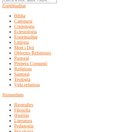
Espiritualitat
Bíblia
Catequesi
Cristologia
Eclesiologia
Espiritualitat
Litúrgia
Mort i Dol
Objectes Religiosos
Pastoral
Primera Comunió
Religions
Santoral
Teologia
Vida religiosa
Humanitats
Biografies
Filosofia
Història
Literatura
Pedagogia
Psicologia