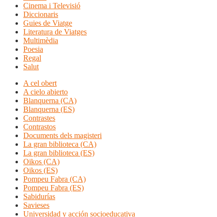
Cinema i Televisió
Diccionaris
Guies de Viatge
Literatura de Viatges
Multimèdia
Poesia
Regal
Salut
A cel obert
A cielo abierto
Blanquerna (CA)
Blanquerna (ES)
Contrastes
Contrastos
Documents dels magisteri
La gran biblioteca (CA)
La gran biblioteca (ES)
Oikos (CA)
Oikos (ES)
Pompeu Fabra (CA)
Pompeu Fabra (ES)
Sabidurías
Savieses
Universidad y acción socioeducativa