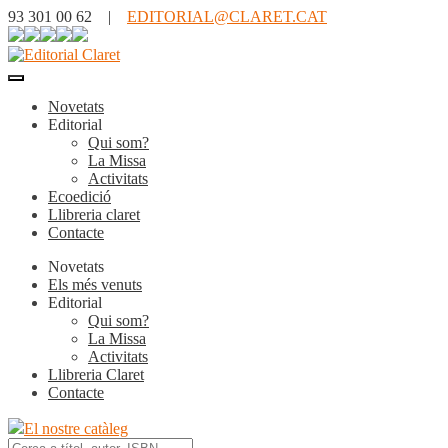
93 301 00 62 |
EDITORIAL@CLARET.CAT
Novetats
Editorial
Qui som?
La Missa
Activitats
Ecoedició
Llibreria claret
Contacte
Novetats
Els més venuts
Editorial
Qui som?
La Missa
Activitats
Llibreria Claret
Contacte
El nostre catàleg