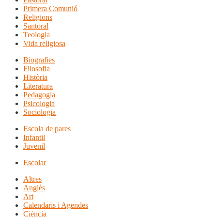
Primera Comunió
Religions
Santoral
Teologia
Vida religiosa
Biografies
Filosofia
Història
Literatura
Pedagogia
Psicologia
Sociologia
Escola de pares
Infantil
Juvenil
Escolar
Altres
Anglès
Art
Calendaris i Agendes
Ciència