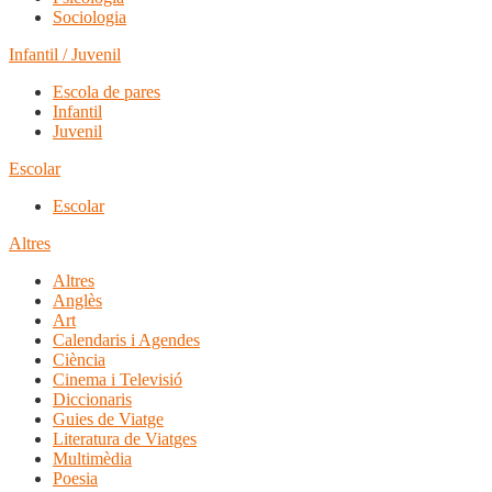
Sociologia
Infantil / Juvenil
Escola de pares
Infantil
Juvenil
Escolar
Escolar
Altres
Altres
Anglès
Art
Calendaris i Agendes
Ciència
Cinema i Televisió
Diccionaris
Guies de Viatge
Literatura de Viatges
Multimèdia
Poesia