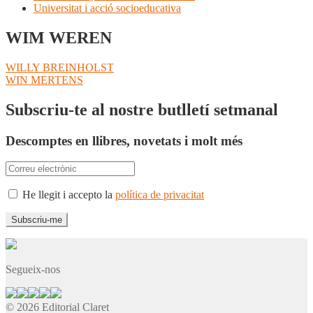
Universitat i acció socioeducativa
WIM WEREN
Navegació
Entrada
WILLY BREINHOLST
anterior:
Pròxima
WIN MERTENS
d'entrades
entrada:
Subscriu-te al nostre butlletí setmanal
Descomptes en llibres, novetats i molt més
He llegit i accepto la
política de privacitat
Segueix-nos
© 2026 Editorial Claret