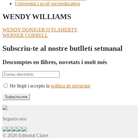
Universitat i acció socioeducativa
WENDY WILLIAMS
Navegació
Entrada
WENDY DONIGER O´FLAHERTY
anterior:
Pròxima
WERNER CORRELL
d'entrades
entrada:
Subscriu-te al nostre butlletí setmanal
Descomptes en llibres, novetats i molt més
He llegit i accepto la
política de privacitat
Segueix-nos
© 2026 Editorial Claret