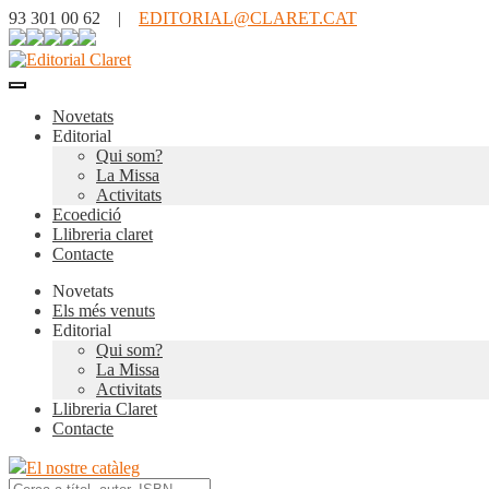
93 301 00 62 |
EDITORIAL@CLARET.CAT
Novetats
Editorial
Qui som?
La Missa
Activitats
Ecoedició
Llibreria claret
Contacte
Novetats
Els més venuts
Editorial
Qui som?
La Missa
Activitats
Llibreria Claret
Contacte
El nostre catàleg