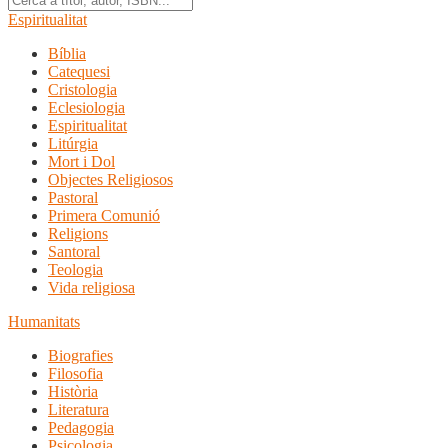
Espiritualitat
Bíblia
Catequesi
Cristologia
Eclesiologia
Espiritualitat
Litúrgia
Mort i Dol
Objectes Religiosos
Pastoral
Primera Comunió
Religions
Santoral
Teologia
Vida religiosa
Humanitats
Biografies
Filosofia
Història
Literatura
Pedagogia
Psicologia