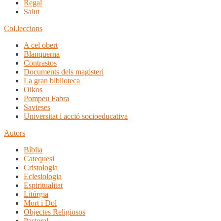
Regal
Salut
Col.leccions
A cel obert
Blanquerna
Contrastos
Documents dels magisteri
La gran biblioteca
Oikos
Pompeu Fabra
Savieses
Universitat i acció socioeducativa
Autors
Bíblia
Catequesi
Cristologia
Eclesiologia
Espiritualitat
Litúrgia
Mort i Dol
Objectes Religiosos
Pastoral