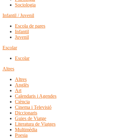
Sociologia
Infantil / Juvenil
Escola de pares
Infantil
Juvenil
Escolar
Escolar
Altres
Altres
Anglès
Art
Calendaris i Agendes
Ciència
Cinema i Televisió
Diccionaris
Guies de Viatge
Literatura de Viatges
Multimèdia
Poesia