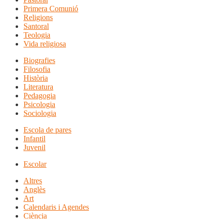
Primera Comunió
Religions
Santoral
Teologia
Vida religiosa
Biografies
Filosofia
Història
Literatura
Pedagogia
Psicologia
Sociologia
Escola de pares
Infantil
Juvenil
Escolar
Altres
Anglès
Art
Calendaris i Agendes
Ciència