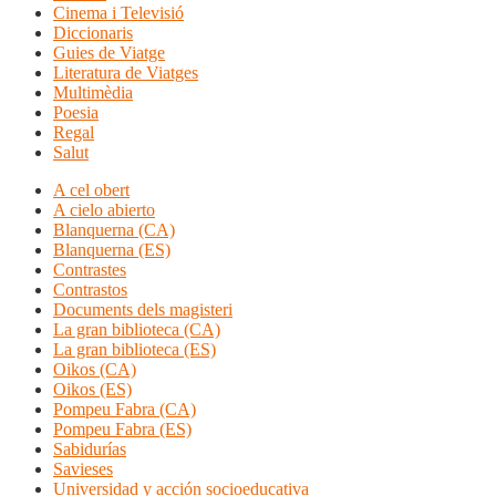
Cinema i Televisió
Diccionaris
Guies de Viatge
Literatura de Viatges
Multimèdia
Poesia
Regal
Salut
A cel obert
A cielo abierto
Blanquerna (CA)
Blanquerna (ES)
Contrastes
Contrastos
Documents dels magisteri
La gran biblioteca (CA)
La gran biblioteca (ES)
Oikos (CA)
Oikos (ES)
Pompeu Fabra (CA)
Pompeu Fabra (ES)
Sabidurías
Savieses
Universidad y acción socioeducativa