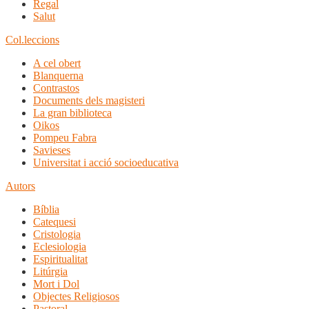
Regal
Salut
Col.leccions
A cel obert
Blanquerna
Contrastos
Documents dels magisteri
La gran biblioteca
Oikos
Pompeu Fabra
Savieses
Universitat i acció socioeducativa
Autors
Bíblia
Catequesi
Cristologia
Eclesiologia
Espiritualitat
Litúrgia
Mort i Dol
Objectes Religiosos
Pastoral