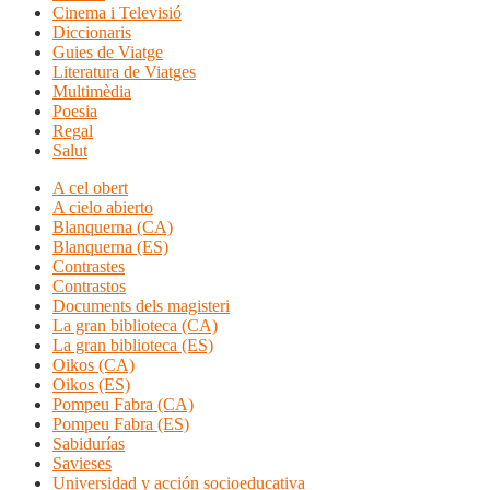
Cinema i Televisió
Diccionaris
Guies de Viatge
Literatura de Viatges
Multimèdia
Poesia
Regal
Salut
A cel obert
A cielo abierto
Blanquerna (CA)
Blanquerna (ES)
Contrastes
Contrastos
Documents dels magisteri
La gran biblioteca (CA)
La gran biblioteca (ES)
Oikos (CA)
Oikos (ES)
Pompeu Fabra (CA)
Pompeu Fabra (ES)
Sabidurías
Savieses
Universidad y acción socioeducativa