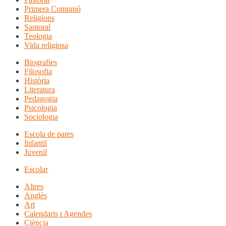
Primera Comunió
Religions
Santoral
Teologia
Vida religiosa
Biografies
Filosofia
Història
Literatura
Pedagogia
Psicologia
Sociologia
Escola de pares
Infantil
Juvenil
Escolar
Altres
Anglès
Art
Calendaris i Agendes
Ciència