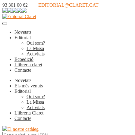
93 301 00 62 |
EDITORIAL@CLARET.CAT
Novetats
Editorial
Qui som?
La Missa
Activitats
Ecoedició
Llibreria claret
Contacte
Novetats
Els més venuts
Editorial
Qui som?
La Missa
Activitats
Llibreria Claret
Contacte
El nostre catàleg