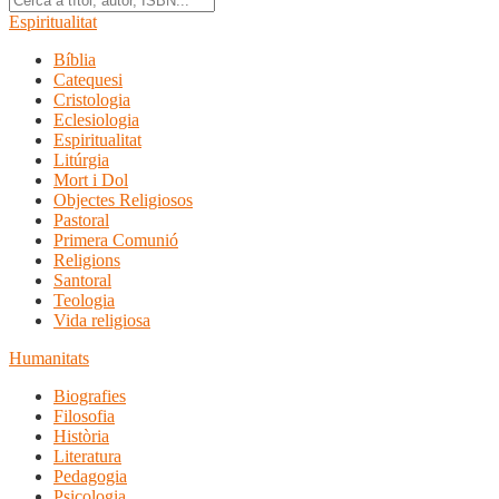
Espiritualitat
Bíblia
Catequesi
Cristologia
Eclesiologia
Espiritualitat
Litúrgia
Mort i Dol
Objectes Religiosos
Pastoral
Primera Comunió
Religions
Santoral
Teologia
Vida religiosa
Humanitats
Biografies
Filosofia
Història
Literatura
Pedagogia
Psicologia