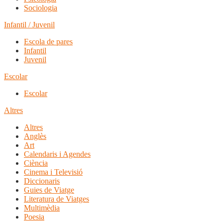
Sociologia
Infantil / Juvenil
Escola de pares
Infantil
Juvenil
Escolar
Escolar
Altres
Altres
Anglès
Art
Calendaris i Agendes
Ciència
Cinema i Televisió
Diccionaris
Guies de Viatge
Literatura de Viatges
Multimèdia
Poesia