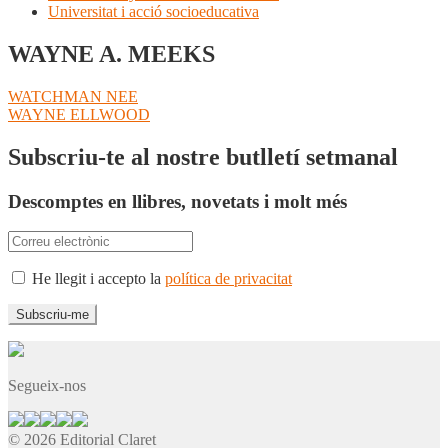
Universitat i acció socioeducativa
WAYNE A. MEEKS
Navegació
Entrada
WATCHMAN NEE
anterior:
Pròxima
WAYNE ELLWOOD
d'entrades
entrada:
Subscriu-te al nostre butlletí setmanal
Descomptes en llibres, novetats i molt més
He llegit i accepto la
política de privacitat
Segueix-nos
© 2026 Editorial Claret