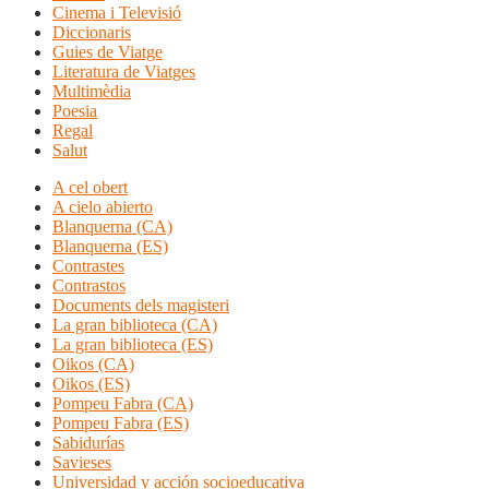
Cinema i Televisió
Diccionaris
Guies de Viatge
Literatura de Viatges
Multimèdia
Poesia
Regal
Salut
A cel obert
A cielo abierto
Blanquerna (CA)
Blanquerna (ES)
Contrastes
Contrastos
Documents dels magisteri
La gran biblioteca (CA)
La gran biblioteca (ES)
Oikos (CA)
Oikos (ES)
Pompeu Fabra (CA)
Pompeu Fabra (ES)
Sabidurías
Savieses
Universidad y acción socioeducativa