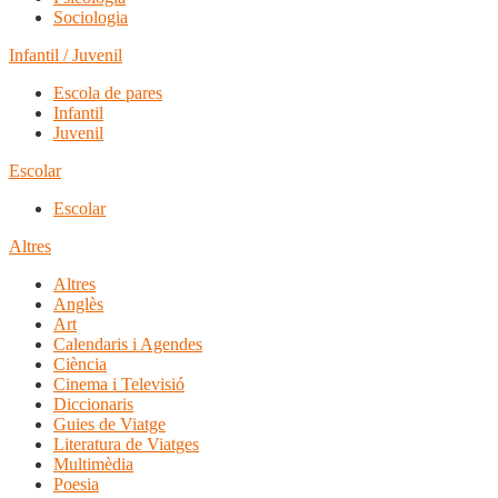
Sociologia
Infantil / Juvenil
Escola de pares
Infantil
Juvenil
Escolar
Escolar
Altres
Altres
Anglès
Art
Calendaris i Agendes
Ciència
Cinema i Televisió
Diccionaris
Guies de Viatge
Literatura de Viatges
Multimèdia
Poesia