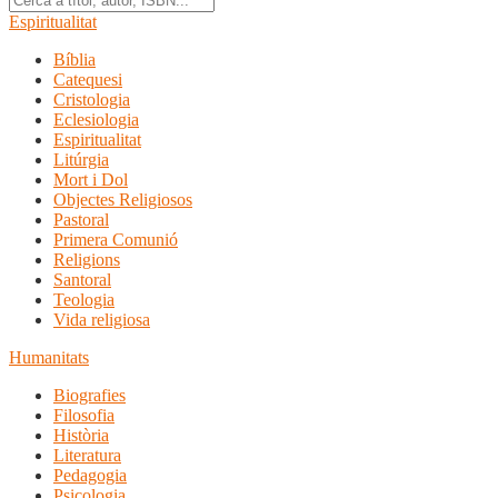
Espiritualitat
Bíblia
Catequesi
Cristologia
Eclesiologia
Espiritualitat
Litúrgia
Mort i Dol
Objectes Religiosos
Pastoral
Primera Comunió
Religions
Santoral
Teologia
Vida religiosa
Humanitats
Biografies
Filosofia
Història
Literatura
Pedagogia
Psicologia