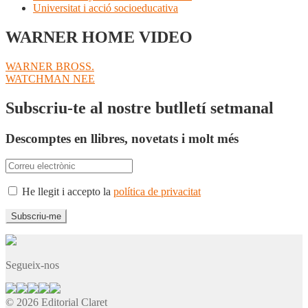
Universitat i acció socioeducativa
WARNER HOME VIDEO
Navegació
Entrada
WARNER BROSS.
anterior:
Pròxima
WATCHMAN NEE
d'entrades
entrada:
Subscriu-te al nostre butlletí setmanal
Descomptes en llibres, novetats i molt més
He llegit i accepto la
política de privacitat
Segueix-nos
© 2026 Editorial Claret