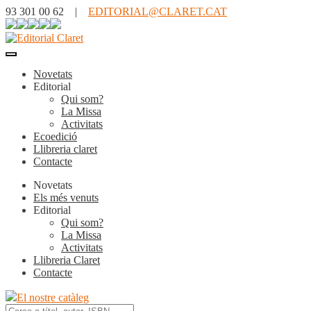
93 301 00 62 |
EDITORIAL@CLARET.CAT
Novetats
Editorial
Qui som?
La Missa
Activitats
Ecoedició
Llibreria claret
Contacte
Novetats
Els més venuts
Editorial
Qui som?
La Missa
Activitats
Llibreria Claret
Contacte
El nostre catàleg