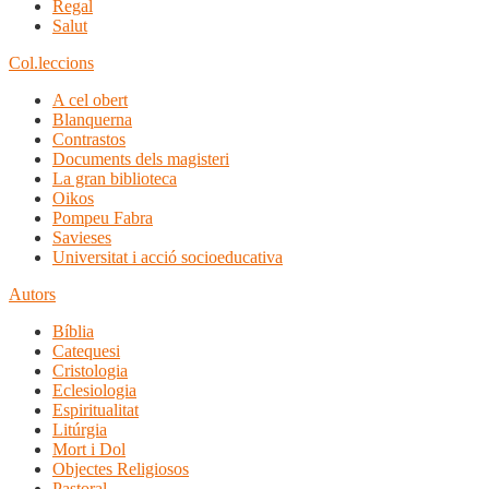
Regal
Salut
Col.leccions
A cel obert
Blanquerna
Contrastos
Documents dels magisteri
La gran biblioteca
Oikos
Pompeu Fabra
Savieses
Universitat i acció socioeducativa
Autors
Bíblia
Catequesi
Cristologia
Eclesiologia
Espiritualitat
Litúrgia
Mort i Dol
Objectes Religiosos
Pastoral