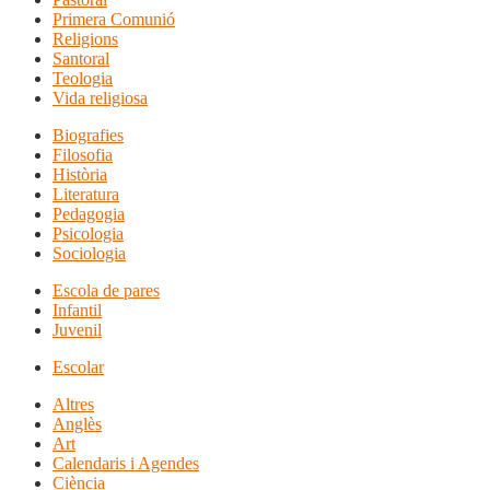
Primera Comunió
Religions
Santoral
Teologia
Vida religiosa
Biografies
Filosofia
Història
Literatura
Pedagogia
Psicologia
Sociologia
Escola de pares
Infantil
Juvenil
Escolar
Altres
Anglès
Art
Calendaris i Agendes
Ciència