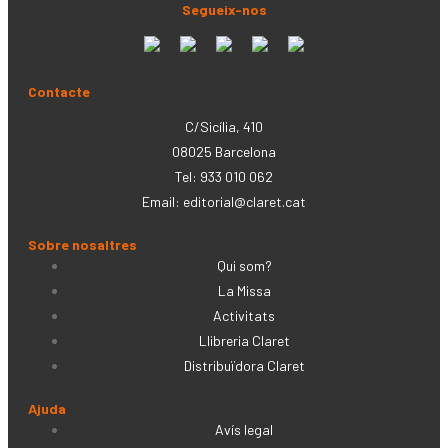
Segueix-nos
Contacte
C/Sicília, 410
08025 Barcelona
Tel: 933 010 062
Email:
editorial@claret.cat
Sobre nosaltres
Qui som?
La Missa
Activitats
Llibreria Claret
Distribuïdora Claret
Ajuda
Avís legal