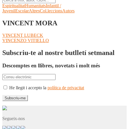
Espiritualitat
Humanitats
Infantil /
Juvenil
Escolar
Altres
Col.leccions
Autors
VINCENT MORA
Navegació
Entrada
VINCENT LUBECK
anterior:
Pròxima
VINCENZO VITIELLO
d'entrades
entrada:
Subscriu-te al nostre butlletí setmanal
Descomptes en llibres, novetats i molt més
He llegit i accepto la
política de privacitat
Segueix-nos