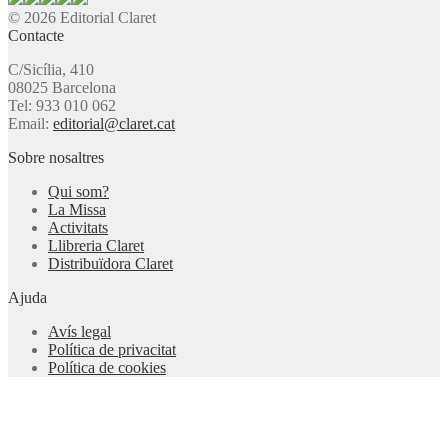
© 2026 Editorial Claret
Contacte
C/Sicília, 410
08025 Barcelona
Tel: 933 010 062
Email:
editorial@claret.cat
Sobre nosaltres
Qui som?
La Missa
Activitats
Llibreria Claret
Distribuïdora Claret
Ajuda
Avís legal
Política de privacitat
Política de cookies