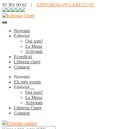
93 301 00 62 |
EDITORIAL@CLARET.CAT
Novetats
Editorial
Qui som?
La Missa
Activitats
Ecoedició
Llibreria claret
Contacte
Novetats
Els més venuts
Editorial
Expandeix
Qui som?
el
La Missa
menú
Activitats
secundari
Llibreria Claret
Contacte
El nostre catàleg