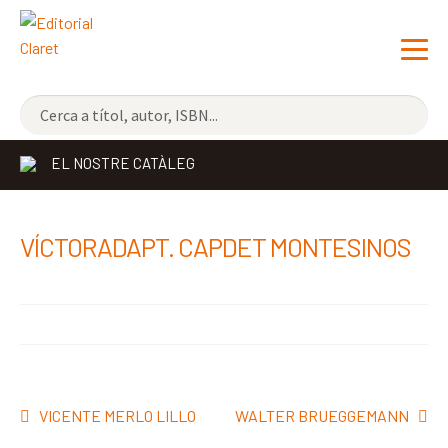
NOVETATS
EL NOSTRE CATÀLEG
ELS MÉS VENUTS
EDITORIAL
Exp
VÍCTORADAPT. CAPDET MONTESINOS
el
LLIBRERIA CLARET
me
CONTACTE
sec
Navegació
Entrada
Pròxima
VICENTE MERLO LILLO
WALTER BRUEGGEMANN
d'entrades
anterior:
entrada: