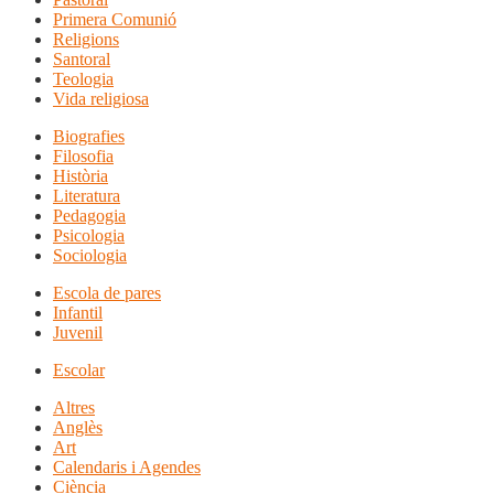
Primera Comunió
Religions
Santoral
Teologia
Vida religiosa
Biografies
Filosofia
Història
Literatura
Pedagogia
Psicologia
Sociologia
Escola de pares
Infantil
Juvenil
Escolar
Altres
Anglès
Art
Calendaris i Agendes
Ciència