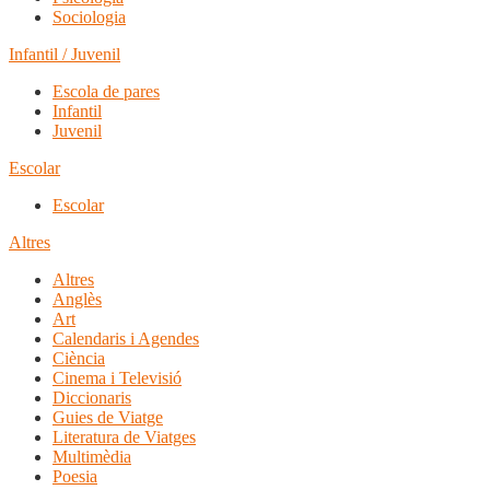
Sociologia
Infantil / Juvenil
Escola de pares
Infantil
Juvenil
Escolar
Escolar
Altres
Altres
Anglès
Art
Calendaris i Agendes
Ciència
Cinema i Televisió
Diccionaris
Guies de Viatge
Literatura de Viatges
Multimèdia
Poesia