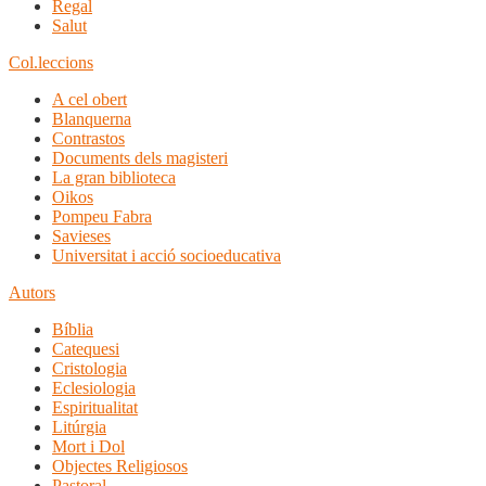
Regal
Salut
Col.leccions
A cel obert
Blanquerna
Contrastos
Documents dels magisteri
La gran biblioteca
Oikos
Pompeu Fabra
Savieses
Universitat i acció socioeducativa
Autors
Bíblia
Catequesi
Cristologia
Eclesiologia
Espiritualitat
Litúrgia
Mort i Dol
Objectes Religiosos
Pastoral