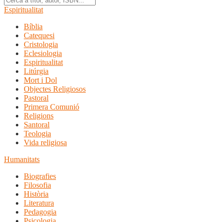
Espiritualitat
Bíblia
Catequesi
Cristologia
Eclesiologia
Espiritualitat
Litúrgia
Mort i Dol
Objectes Religiosos
Pastoral
Primera Comunió
Religions
Santoral
Teologia
Vida religiosa
Humanitats
Biografies
Filosofia
Història
Literatura
Pedagogia
Psicologia