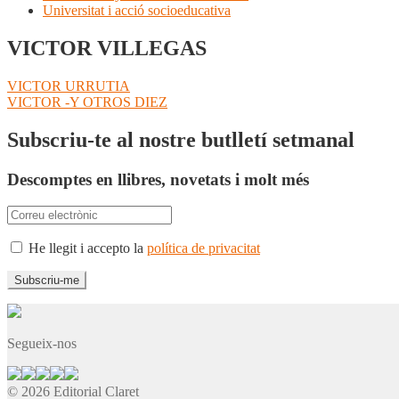
Universitat i acció socioeducativa
VICTOR VILLEGAS
Navegació
Entrada
VICTOR URRUTIA
anterior:
Pròxima
VICTOR -Y OTROS DIEZ
d'entrades
entrada:
Subscriu-te al nostre butlletí setmanal
Descomptes en llibres, novetats i molt més
He llegit i accepto la
política de privacitat
Segueix-nos
© 2026 Editorial Claret