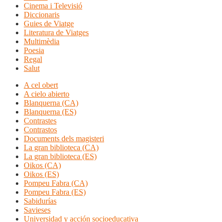
Cinema i Televisió
Diccionaris
Guies de Viatge
Literatura de Viatges
Multimèdia
Poesia
Regal
Salut
A cel obert
A cielo abierto
Blanquerna (CA)
Blanquerna (ES)
Contrastes
Contrastos
Documents dels magisteri
La gran biblioteca (CA)
La gran biblioteca (ES)
Oikos (CA)
Oikos (ES)
Pompeu Fabra (CA)
Pompeu Fabra (ES)
Sabidurías
Savieses
Universidad y acción socioeducativa