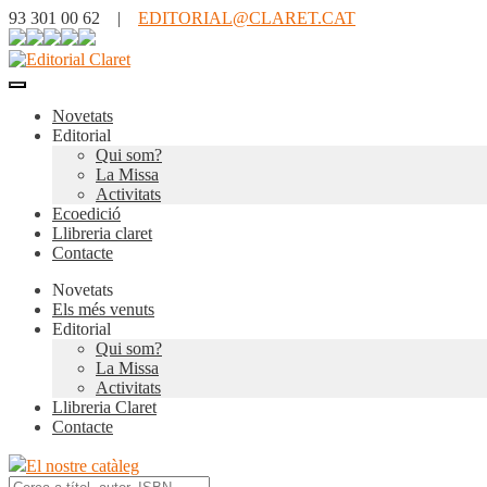
93 301 00 62 |
EDITORIAL@CLARET.CAT
Novetats
Editorial
Qui som?
La Missa
Activitats
Ecoedició
Llibreria claret
Contacte
Novetats
Els més venuts
Editorial
Qui som?
La Missa
Activitats
Llibreria Claret
Contacte
El nostre catàleg