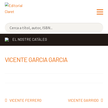
NOVETATS
EL NOSTRE CATÀLEG
ELS MÉS VENUTS
EDITORIAL
Exp
VICENTE GARCIA GARCIA
el
LLIBRERIA CLARET
me
CONTACTE
sec
Navegació
Entrada
Pròxima
VICENTE FERRERO
VICENTE GARRIDO
d'entrades
anterior:
entrada: