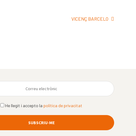
Pròxima
VICENÇ BARCELO
entrada:
He llegit i accepto la
política de privacitat