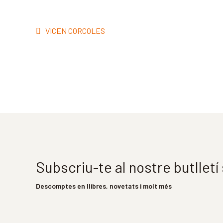
Navegació
Entrada
VICEN CORCOLES
d'entrades
anterior:
Subscriu-te al nostre butllet
Descomptes en llibres, novetats i molt més