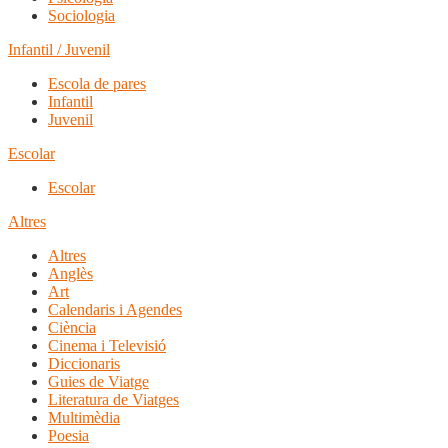
Sociologia
Infantil / Juvenil
Escola de pares
Infantil
Juvenil
Escolar
Escolar
Altres
Altres
Anglès
Art
Calendaris i Agendes
Ciència
Cinema i Televisió
Diccionaris
Guies de Viatge
Literatura de Viatges
Multimèdia
Poesia