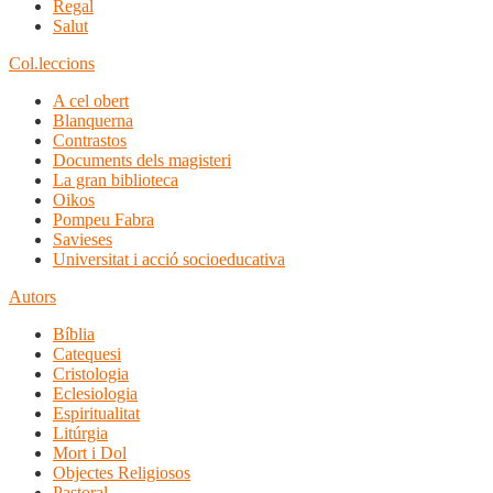
Regal
Salut
Col.leccions
A cel obert
Blanquerna
Contrastos
Documents dels magisteri
La gran biblioteca
Oikos
Pompeu Fabra
Savieses
Universitat i acció socioeducativa
Autors
Bíblia
Catequesi
Cristologia
Eclesiologia
Espiritualitat
Litúrgia
Mort i Dol
Objectes Religiosos
Pastoral