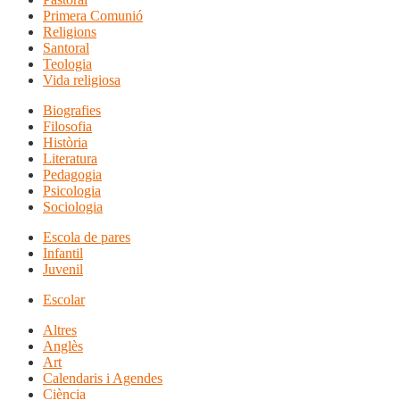
Primera Comunió
Religions
Santoral
Teologia
Vida religiosa
Biografies
Filosofia
Història
Literatura
Pedagogia
Psicologia
Sociologia
Escola de pares
Infantil
Juvenil
Escolar
Altres
Anglès
Art
Calendaris i Agendes
Ciència