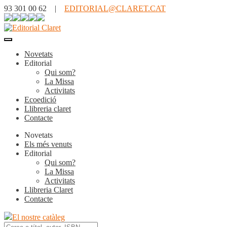
93 301 00 62 |
EDITORIAL@CLARET.CAT
Novetats
Editorial
Qui som?
La Missa
Activitats
Ecoedició
Llibreria claret
Contacte
Novetats
Els més venuts
Editorial
Qui som?
La Missa
Activitats
Llibreria Claret
Contacte
El nostre catàleg