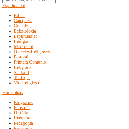
Espiritualitat
Bíblia
Catequesi
Cristologia
Eclesiologia
Espiritualitat
Litúrgia
Mort i Dol
Objectes Religiosos
Pastoral
Primera Comunió
Religions
Santoral
Teologia
Vida religiosa
Humanitats
Biografies
Filosofia
Història
Literatura
Pedagogia
Psicologia