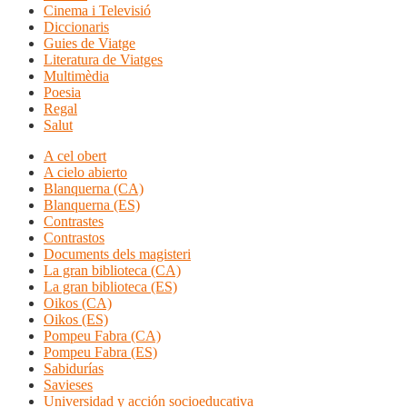
Cinema i Televisió
Diccionaris
Guies de Viatge
Literatura de Viatges
Multimèdia
Poesia
Regal
Salut
A cel obert
A cielo abierto
Blanquerna (CA)
Blanquerna (ES)
Contrastes
Contrastos
Documents dels magisteri
La gran biblioteca (CA)
La gran biblioteca (ES)
Oikos (CA)
Oikos (ES)
Pompeu Fabra (CA)
Pompeu Fabra (ES)
Sabidurías
Savieses
Universidad y acción socioeducativa