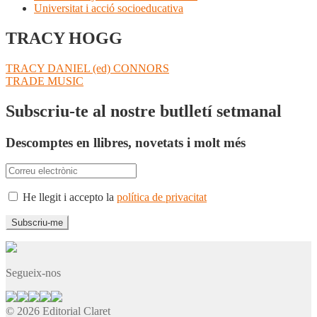
Universitat i acció socioeducativa
TRACY HOGG
Navegació
Entrada
TRACY DANIEL (ed) CONNORS
anterior:
Pròxima
TRADE MUSIC
d'entrades
entrada:
Subscriu-te al nostre butlletí setmanal
Descomptes en llibres, novetats i molt més
He llegit i accepto la
política de privacitat
Segueix-nos
© 2026 Editorial Claret