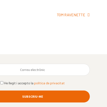
Pròxima
TOM RAVENETTE
entrada:
He llegit i accepto la
política de privacitat