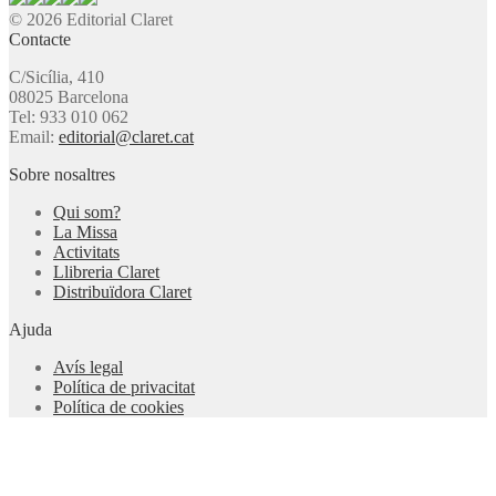
© 2026 Editorial Claret
Contacte
C/Sicília, 410
08025 Barcelona
Tel: 933 010 062
Email:
editorial@claret.cat
Sobre nosaltres
Qui som?
La Missa
Activitats
Llibreria Claret
Distribuïdora Claret
Ajuda
Avís legal
Política de privacitat
Política de cookies