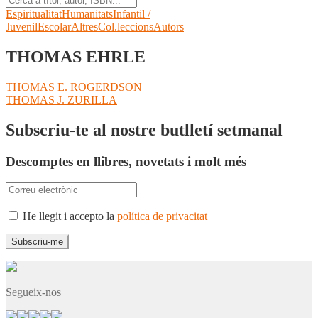
Espiritualitat
Humanitats
Infantil /
Juvenil
Escolar
Altres
Col.leccions
Autors
THOMAS EHRLE
Navegació
Entrada
THOMAS E. ROGERDSON
anterior:
Pròxima
THOMAS J. ZURILLA
d'entrades
entrada:
Subscriu-te al nostre butlletí setmanal
Descomptes en llibres, novetats i molt més
He llegit i accepto la
política de privacitat
Segueix-nos