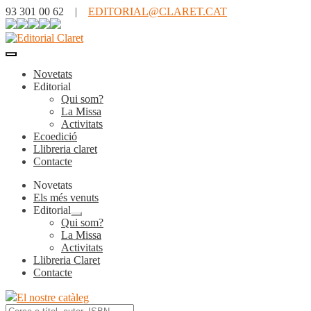
93 301 00 62 |
EDITORIAL@CLARET.CAT
Novetats
Editorial
Qui som?
La Missa
Activitats
Ecoedició
Llibreria claret
Contacte
Novetats
Els més venuts
Editorial
Expandeix
Qui som?
el
La Missa
menú
Activitats
secundari
Llibreria Claret
Contacte
El nostre catàleg