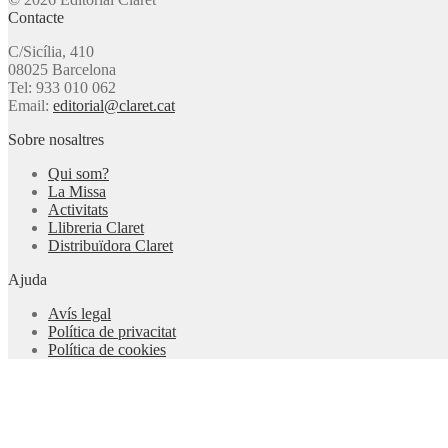
Contacte
C/Sicília, 410
08025 Barcelona
Tel: 933 010 062
Email:
editorial@claret.cat
Sobre nosaltres
Qui som?
La Missa
Activitats
Llibreria Claret
Distribuïdora Claret
Ajuda
Avís legal
Política de privacitat
Política de cookies