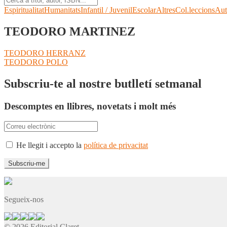
Espiritualitat
Humanitats
Infantil / Juvenil
Escolar
Altres
Col.leccions
Aut
TEODORO MARTINEZ
Navegació
Entrada
TEODORO HERRANZ
anterior:
Pròxima
TEODORO POLO
d'entrades
entrada:
Subscriu-te al nostre butlletí setmanal
Descomptes en llibres, novetats i molt més
He llegit i accepto la
política de privacitat
Segueix-nos
© 2026 Editorial Claret