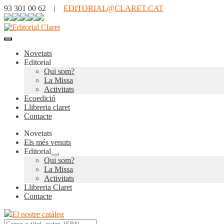
93 301 00 62 |
EDITORIAL@CLARET.CAT
Novetats
Editorial
Qui som?
La Missa
Activitats
Ecoedició
Llibreria claret
Contacte
Novetats
Els més venuts
Editorial
Expandeix
Qui som?
el
La Missa
menú
Activitats
secundari
Llibreria Claret
Contacte
El nostre catàleg