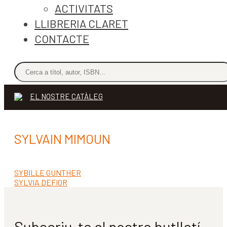
ACTIVITATS
LLIBRERIA CLARET
CONTACTE
EL NOSTRE CATÀLEG
SYLVAIN MIMOUN
Entrada
SYBILLE GUNTHER
Navegació
anterior:
Pròxima
SYLVIA DEFIOR
d'entrades
entrada:
Subscriu-te al nostre butlletí