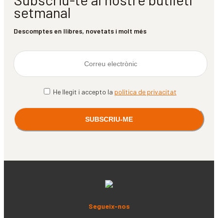
setmanal
Descomptes en llibres, novetats i molt més
He llegit i accepto la
política de privacitat
Segueix-nos