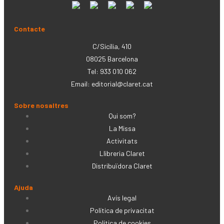
Contacte
C/Sicília, 410
08025 Barcelona
Tel: 933 010 062
Email:
editorial@claret.cat
Sobre nosaltres
Qui som?
La Missa
Activitats
Llibreria Claret
Distribuïdora Claret
Ajuda
Avís legal
Política de privacitat
Política de cookies