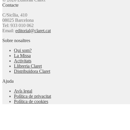
Contacte
C/Sicília, 410
08025 Barcelona
Tel: 933 010 062
Email:
editorial@claret.cat
Sobre nosaltres
Qui som?
La Missa
Activitats
Llibreria Claret
Distribuïdora Claret
Ajuda
Avís legal
Política de privacitat
Política de cookies