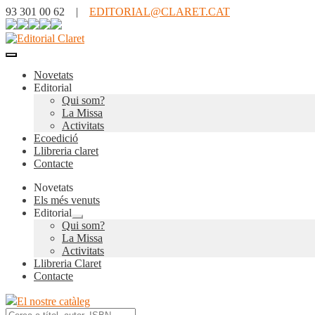
93 301 00 62 |
EDITORIAL@CLARET.CAT
Novetats
Editorial
Qui som?
La Missa
Activitats
Ecoedició
Llibreria claret
Contacte
Novetats
Els més venuts
Editorial
Expandeix
Qui som?
el
La Missa
menú
Activitats
secundari
Llibreria Claret
Contacte
El nostre catàleg