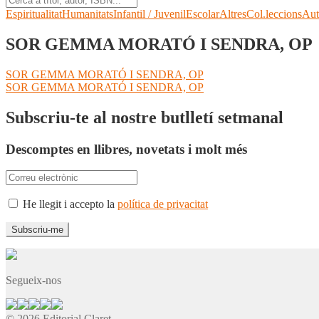
Espiritualitat
Humanitats
Infantil / Juvenil
Escolar
Altres
Col.leccions
Aut
SOR GEMMA MORATÓ I SENDRA, OP
Navegació
Entrada
SOR GEMMA MORATÓ I SENDRA, OP
anterior:
Pròxima
SOR GEMMA MORATÓ I SENDRA, OP
d'entrades
entrada:
Subscriu-te al nostre butlletí setmanal
Descomptes en llibres, novetats i molt més
He llegit i accepto la
política de privacitat
Segueix-nos
© 2026 Editorial Claret