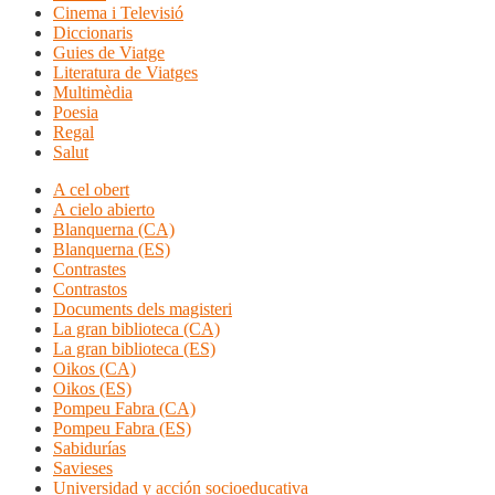
Cinema i Televisió
Diccionaris
Guies de Viatge
Literatura de Viatges
Multimèdia
Poesia
Regal
Salut
A cel obert
A cielo abierto
Blanquerna (CA)
Blanquerna (ES)
Contrastes
Contrastos
Documents dels magisteri
La gran biblioteca (CA)
La gran biblioteca (ES)
Oikos (CA)
Oikos (ES)
Pompeu Fabra (CA)
Pompeu Fabra (ES)
Sabidurías
Savieses
Universidad y acción socioeducativa