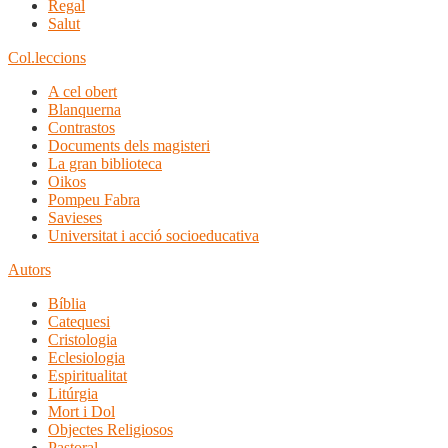
Regal
Salut
Col.leccions
A cel obert
Blanquerna
Contrastos
Documents dels magisteri
La gran biblioteca
Oikos
Pompeu Fabra
Savieses
Universitat i acció socioeducativa
Autors
Bíblia
Catequesi
Cristologia
Eclesiologia
Espiritualitat
Litúrgia
Mort i Dol
Objectes Religiosos
Pastoral