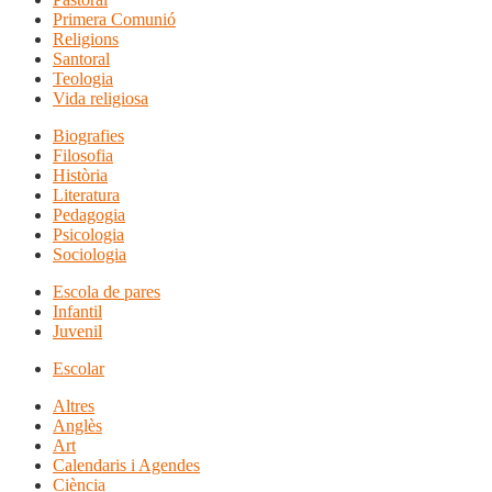
Primera Comunió
Religions
Santoral
Teologia
Vida religiosa
Biografies
Filosofia
Història
Literatura
Pedagogia
Psicologia
Sociologia
Escola de pares
Infantil
Juvenil
Escolar
Altres
Anglès
Art
Calendaris i Agendes
Ciència