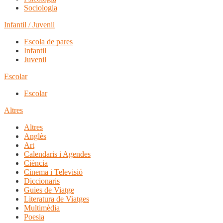
Sociologia
Infantil / Juvenil
Escola de pares
Infantil
Juvenil
Escolar
Escolar
Altres
Altres
Anglès
Art
Calendaris i Agendes
Ciència
Cinema i Televisió
Diccionaris
Guies de Viatge
Literatura de Viatges
Multimèdia
Poesia