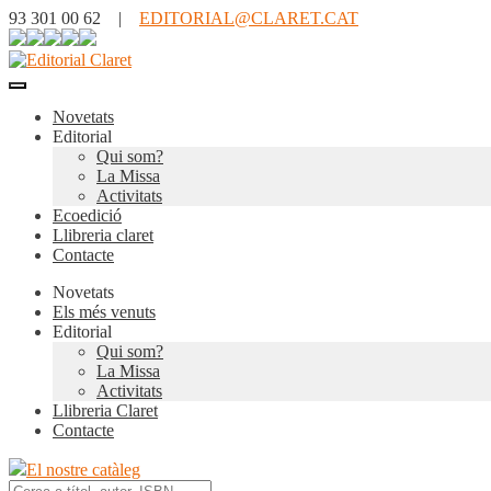
93 301 00 62 |
EDITORIAL@CLARET.CAT
Novetats
Editorial
Qui som?
La Missa
Activitats
Ecoedició
Llibreria claret
Contacte
Novetats
Els més venuts
Editorial
Qui som?
La Missa
Activitats
Llibreria Claret
Contacte
El nostre catàleg