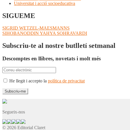
Universitat i acció socioeducativa
SIGUEME
Navegació
Entrada
SIGRID WETZEL-MAESMANNS
anterior:
Pròxima
SIHOBANODDIN YAHYA SOHRAVARDI
d'entrades
entrada:
Subscriu-te al nostre butlletí setmanal
Descomptes en llibres, novetats i molt més
He llegit i accepto la
política de privacitat
Segueix-nos
© 2026 Editorial Claret