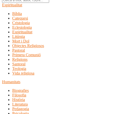
Espiritualitat
Bíblia
Catequesi
Cristologia
Eclesiologia
Espiritualitat
Litúrgia
Mort i Dol
Objectes Religiosos
Pastoral
Primera Comunió
Religions
Santoral
Teologia
Vida religiosa
Humanitats
Biografies
Filosofia
Història
Literatura
Pedagogia
Psicologia