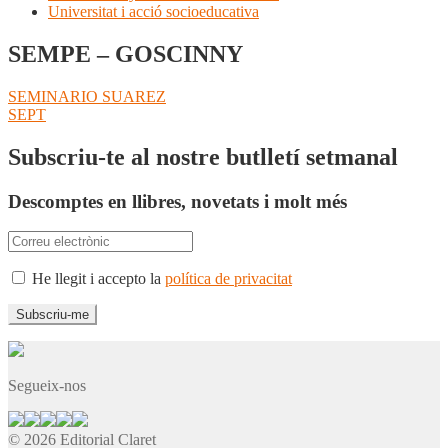
Universitat i acció socioeducativa
SEMPE – GOSCINNY
Navegació
Entrada
SEMINARIO SUAREZ
anterior:
Pròxima
SEPT
d'entrades
entrada:
Subscriu-te al nostre butlletí setmanal
Descomptes en llibres, novetats i molt més
He llegit i accepto la
política de privacitat
Segueix-nos
© 2026 Editorial Claret