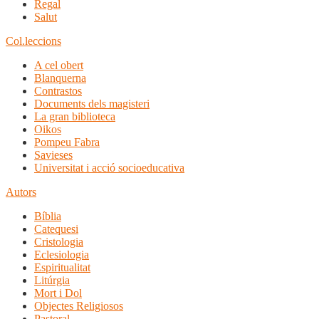
Regal
Salut
Col.leccions
A cel obert
Blanquerna
Contrastos
Documents dels magisteri
La gran biblioteca
Oikos
Pompeu Fabra
Savieses
Universitat i acció socioeducativa
Autors
Bíblia
Catequesi
Cristologia
Eclesiologia
Espiritualitat
Litúrgia
Mort i Dol
Objectes Religiosos
Pastoral