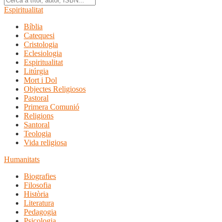
Espiritualitat
Bíblia
Catequesi
Cristologia
Eclesiologia
Espiritualitat
Litúrgia
Mort i Dol
Objectes Religiosos
Pastoral
Primera Comunió
Religions
Santoral
Teologia
Vida religiosa
Humanitats
Biografies
Filosofia
Història
Literatura
Pedagogia
Psicologia