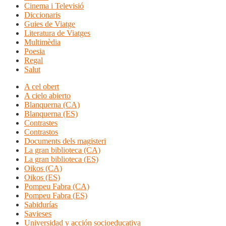
Cinema i Televisió
Diccionaris
Guies de Viatge
Literatura de Viatges
Multimèdia
Poesia
Regal
Salut
A cel obert
A cielo abierto
Blanquerna (CA)
Blanquerna (ES)
Contrastes
Contrastos
Documents dels magisteri
La gran biblioteca (CA)
La gran biblioteca (ES)
Oikos (CA)
Oikos (ES)
Pompeu Fabra (CA)
Pompeu Fabra (ES)
Sabidurías
Savieses
Universidad y acción socioeducativa