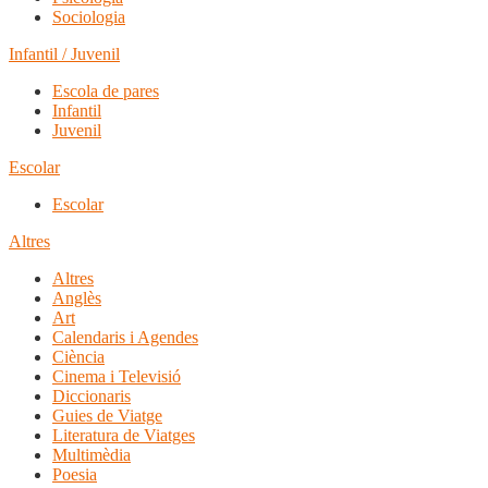
Sociologia
Infantil / Juvenil
Escola de pares
Infantil
Juvenil
Escolar
Escolar
Altres
Altres
Anglès
Art
Calendaris i Agendes
Ciència
Cinema i Televisió
Diccionaris
Guies de Viatge
Literatura de Viatges
Multimèdia
Poesia