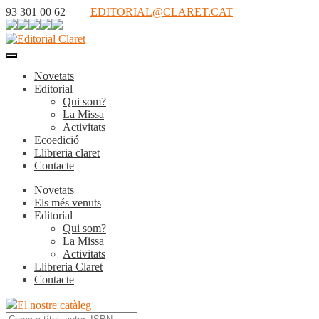
93 301 00 62 |
EDITORIAL@CLARET.CAT
Novetats
Editorial
Qui som?
La Missa
Activitats
Ecoedició
Llibreria claret
Contacte
Novetats
Els més venuts
Editorial
Qui som?
La Missa
Activitats
Llibreria Claret
Contacte
El nostre catàleg