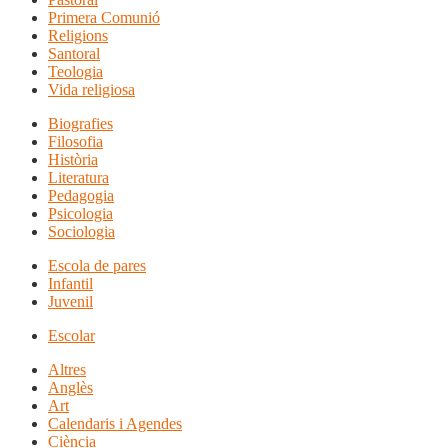
Primera Comunió
Religions
Santoral
Teologia
Vida religiosa
Biografies
Filosofia
Història
Literatura
Pedagogia
Psicologia
Sociologia
Escola de pares
Infantil
Juvenil
Escolar
Altres
Anglès
Art
Calendaris i Agendes
Ciència