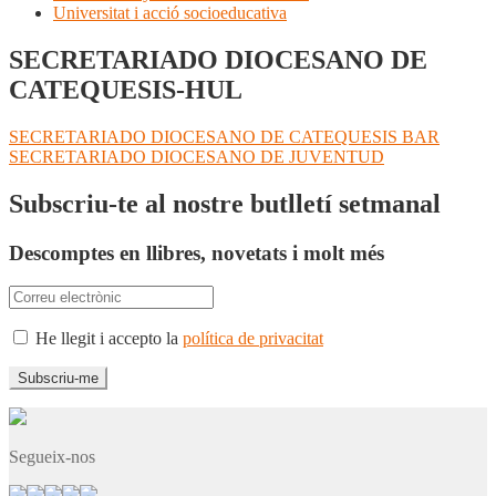
Universitat i acció socioeducativa
SECRETARIADO DIOCESANO DE
CATEQUESIS-HUL
Navegació
Entrada
SECRETARIADO DIOCESANO DE CATEQUESIS BAR
anterior:
Pròxima
SECRETARIADO DIOCESANO DE JUVENTUD
d'entrades
entrada:
Subscriu-te al nostre butlletí setmanal
Descomptes en llibres, novetats i molt més
He llegit i accepto la
política de privacitat
Segueix-nos