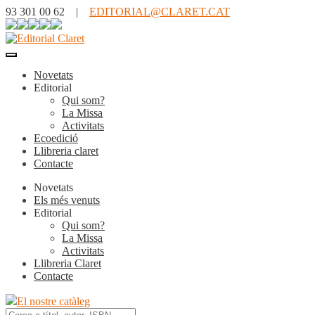
93 301 00 62 |
EDITORIAL@CLARET.CAT
Novetats
Editorial
Qui som?
La Missa
Activitats
Ecoedició
Llibreria claret
Contacte
Novetats
Els més venuts
Editorial
Qui som?
La Missa
Activitats
Llibreria Claret
Contacte
El nostre catàleg