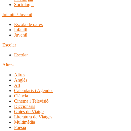
Sociologia
Infantil / Juvenil
Escola de pares
Infantil
Juvenil
Escolar
Escolar
Altres
Altres
Anglès
Art
Calendaris i Agendes
Ciència
Cinema i Televisió
Diccionaris
Guies de Viatge
Literatura de Viatges
Multimèdia
Poesia