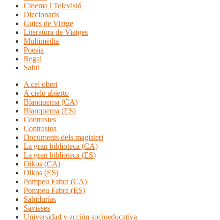
Cinema i Televisió
Diccionaris
Guies de Viatge
Literatura de Viatges
Multimèdia
Poesia
Regal
Salut
A cel obert
A cielo abierto
Blanquerna (CA)
Blanquerna (ES)
Contrastes
Contrastos
Documents dels magisteri
La gran biblioteca (CA)
La gran biblioteca (ES)
Oikos (CA)
Oikos (ES)
Pompeu Fabra (CA)
Pompeu Fabra (ES)
Sabidurías
Savieses
Universidad y acción socioeducativa