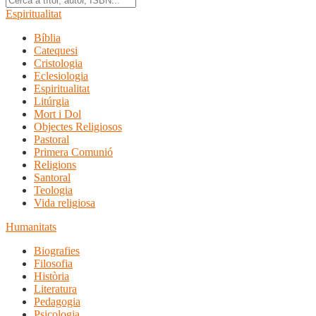
Espiritualitat
Bíblia
Catequesi
Cristologia
Eclesiologia
Espiritualitat
Litúrgia
Mort i Dol
Objectes Religiosos
Pastoral
Primera Comunió
Religions
Santoral
Teologia
Vida religiosa
Humanitats
Biografies
Filosofia
Història
Literatura
Pedagogia
Psicologia