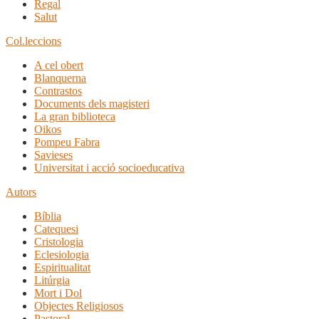
Regal
Salut
Col.leccions
A cel obert
Blanquerna
Contrastos
Documents dels magisteri
La gran biblioteca
Oikos
Pompeu Fabra
Savieses
Universitat i acció socioeducativa
Autors
Bíblia
Catequesi
Cristologia
Eclesiologia
Espiritualitat
Litúrgia
Mort i Dol
Objectes Religiosos
Pastoral