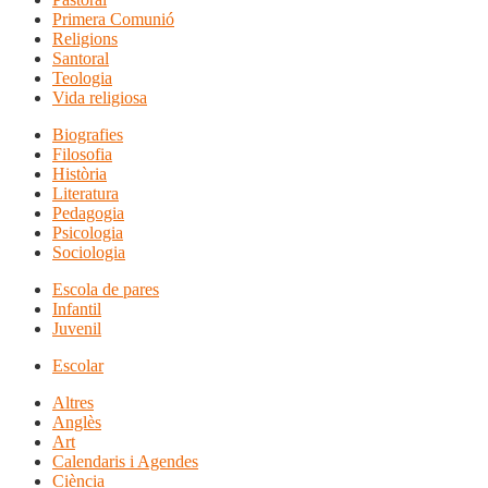
Primera Comunió
Religions
Santoral
Teologia
Vida religiosa
Biografies
Filosofia
Història
Literatura
Pedagogia
Psicologia
Sociologia
Escola de pares
Infantil
Juvenil
Escolar
Altres
Anglès
Art
Calendaris i Agendes
Ciència