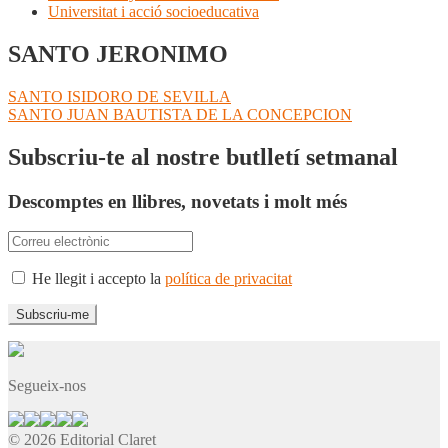
Universitat i acció socioeducativa
SANTO JERONIMO
Navegació
Entrada
SANTO ISIDORO DE SEVILLA
anterior:
Pròxima
SANTO JUAN BAUTISTA DE LA CONCEPCION
d'entrades
entrada:
Subscriu-te al nostre butlletí setmanal
Descomptes en llibres, novetats i molt més
He llegit i accepto la
política de privacitat
Segueix-nos
© 2026 Editorial Claret