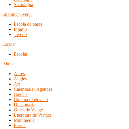
Sociologia
Infantil / Juvenil
Escola de pares
Infantil
Juvenil
Escolar
Escolar
Altres
Altres
Anglès
Art
Calendaris i Agendes
Ciència
Cinema i Televisió
Diccionaris
Guies de Viatge
Literatura de Viatges
Multimèdia
Poesia