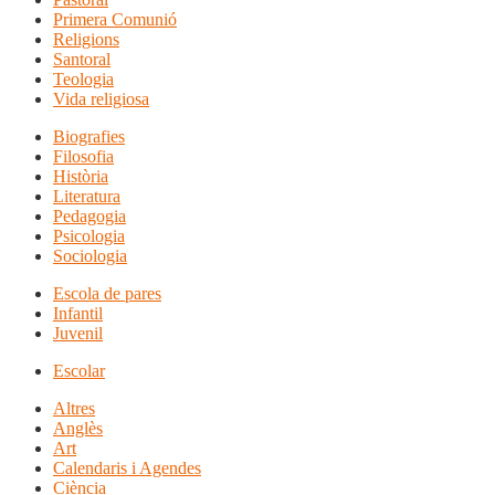
Primera Comunió
Religions
Santoral
Teologia
Vida religiosa
Biografies
Filosofia
Història
Literatura
Pedagogia
Psicologia
Sociologia
Escola de pares
Infantil
Juvenil
Escolar
Altres
Anglès
Art
Calendaris i Agendes
Ciència