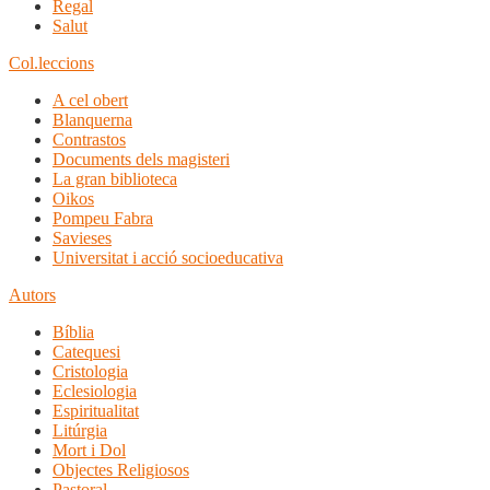
Regal
Salut
Col.leccions
A cel obert
Blanquerna
Contrastos
Documents dels magisteri
La gran biblioteca
Oikos
Pompeu Fabra
Savieses
Universitat i acció socioeducativa
Autors
Bíblia
Catequesi
Cristologia
Eclesiologia
Espiritualitat
Litúrgia
Mort i Dol
Objectes Religiosos
Pastoral