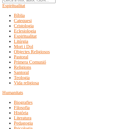
Espiritualitat
Bíblia
Catequesi
Cristologia
Eclesiologia
Espiritualitat
Litúrgia
Mort i Dol
Objectes Religiosos
Pastoral
Primera Comunió
Religions
Santoral
Teologia
Vida religiosa
Humanitats
Biografies
Filosofia
Història
Literatura
Pedagogia
Psicologia