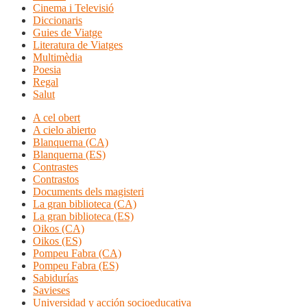
Cinema i Televisió
Diccionaris
Guies de Viatge
Literatura de Viatges
Multimèdia
Poesia
Regal
Salut
A cel obert
A cielo abierto
Blanquerna (CA)
Blanquerna (ES)
Contrastes
Contrastos
Documents dels magisteri
La gran biblioteca (CA)
La gran biblioteca (ES)
Oikos (CA)
Oikos (ES)
Pompeu Fabra (CA)
Pompeu Fabra (ES)
Sabidurías
Savieses
Universidad y acción socioeducativa