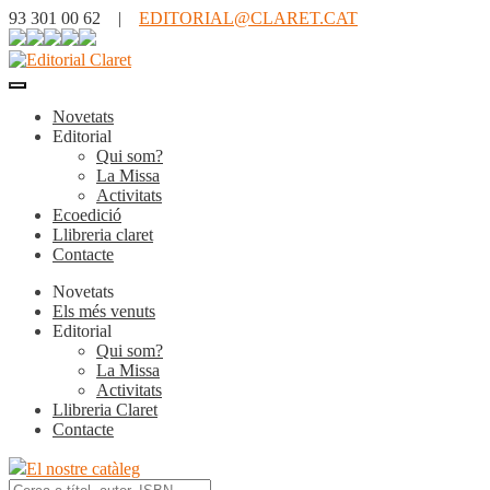
93 301 00 62 |
EDITORIAL@CLARET.CAT
Novetats
Editorial
Qui som?
La Missa
Activitats
Ecoedició
Llibreria claret
Contacte
Novetats
Els més venuts
Editorial
Qui som?
La Missa
Activitats
Llibreria Claret
Contacte
El nostre catàleg