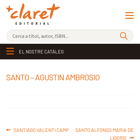
NOVETATS
EL NOSTRE CATÀLEG
ELS MÉS VENUTS
EDITORIAL
Exp
SANTO – AGUSTIN AMBROSIO
el
LLIBRERIA CLARET
me
CONTACTE
sec
Navegació
Entrada
Pròxima
SANTIAGO VALENTI CAMP
SANTO ALFONSO MARIA DE
d'entrades
anterior:
entrada:
LIGORIO