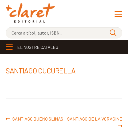
NOVETATS
EL NOSTRE CATÀLEG
ELS MÉS VENUTS
EDITORIAL
Exp
SANTIAGO CUCURELLA
el
LLIBRERIA CLARET
me
CONTACTE
sec
Navegació
Entrada
Pròxima
SANTIAGO BUENO SLINAS
SANTIAGO DE LA VORAGINE
d'entrades
anterior:
entrada: