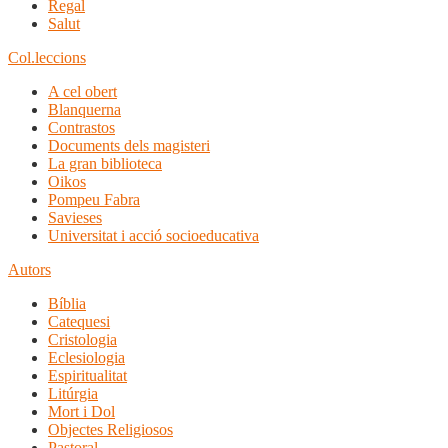
Regal
Salut
Col.leccions
A cel obert
Blanquerna
Contrastos
Documents dels magisteri
La gran biblioteca
Oikos
Pompeu Fabra
Savieses
Universitat i acció socioeducativa
Autors
Bíblia
Catequesi
Cristologia
Eclesiologia
Espiritualitat
Litúrgia
Mort i Dol
Objectes Religiosos
Pastoral