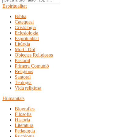
Espiritualitat
Bíblia
Catequesi
Cristologia
Eclesiologia
Espiritualitat
Litúrgia
Mort i Dol
Objectes Religiosos
Pastoral
Primera Comunió
Religions
Santoral
Teologia
Vida religiosa
Humanitats
Biografies
Filosofia
Història
Literatura
Pedagogia
Psicologia