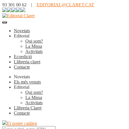
93 301 00 62 |
EDITORIAL@CLARET.CAT
Novetats
Editorial
Qui som?
La Missa
Activitats
Ecoedició
Llibreria claret
Contacte
Novetats
Els més venuts
Editorial
Qui som?
La Missa
Activitats
Llibreria Claret
Contacte
El nostre catàleg