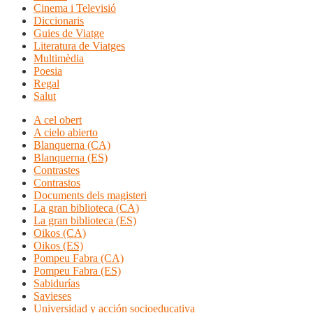
Cinema i Televisió
Diccionaris
Guies de Viatge
Literatura de Viatges
Multimèdia
Poesia
Regal
Salut
A cel obert
A cielo abierto
Blanquerna (CA)
Blanquerna (ES)
Contrastes
Contrastos
Documents dels magisteri
La gran biblioteca (CA)
La gran biblioteca (ES)
Oikos (CA)
Oikos (ES)
Pompeu Fabra (CA)
Pompeu Fabra (ES)
Sabidurías
Savieses
Universidad y acción socioeducativa