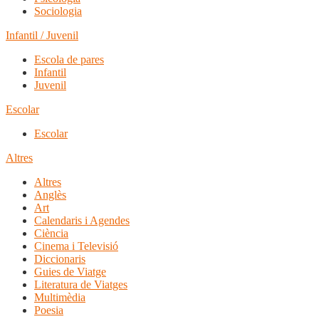
Sociologia
Infantil / Juvenil
Escola de pares
Infantil
Juvenil
Escolar
Escolar
Altres
Altres
Anglès
Art
Calendaris i Agendes
Ciència
Cinema i Televisió
Diccionaris
Guies de Viatge
Literatura de Viatges
Multimèdia
Poesia