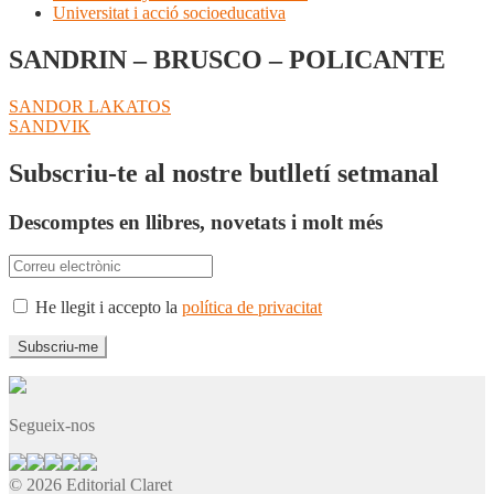
Universitat i acció socioeducativa
SANDRIN – BRUSCO – POLICANTE
Navegació
Entrada
SANDOR LAKATOS
anterior:
Pròxima
SANDVIK
d'entrades
entrada:
Subscriu-te al nostre butlletí setmanal
Descomptes en llibres, novetats i molt més
He llegit i accepto la
política de privacitat
Segueix-nos
© 2026 Editorial Claret