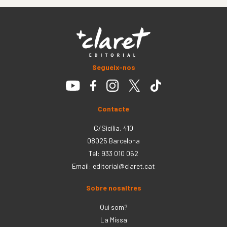
Segueix-nos
Contacte
C/Sicília, 410
08025 Barcelona
Tel: 933 010 062
Email:
editorial@claret.cat
Sobre nosaltres
Qui som?
La Missa