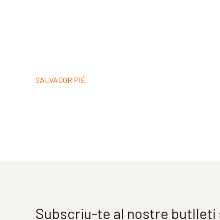
Navegació
Entrada
SALVADOR PIÉ
d'entrades
anterior:
Subscriu-te al nostre butllet